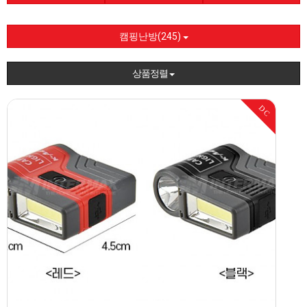
캠핑난방(245)
상품정렬
DC