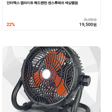
인터맥스 캡라이트 헤드랜턴 센스후레쉬 색상램덤
25,000원
22%
19,500
원