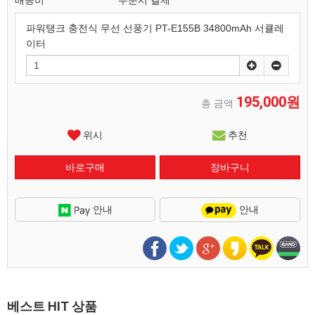
배송비
주문시 결제
파워탱크 충전식 무선 선풍기 PT-E155B 34800mAh 서큘레
이터
195,000원
총 금액
위시
추천
안내
안내
베스트 HIT 상품