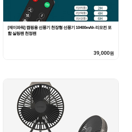
[제이파워] 캠핑용 선풍기 천장형 선풍기 10400mAh 리모컨 포
함 실링팬 천정팬
39,000
원