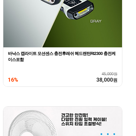
바낙스 캡라이트 모션센스 충전후레쉬 헤드랜턴Rl2300 충전케
이스포함
45,000원
16%
38,000
원