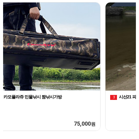
천류 레자 피싱백 민물낚시 짬낚시가방
1
100,000
원