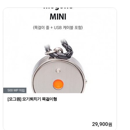
500 MP
적립
[모그원] 모기퇴치기 목걸이형
29,900
원