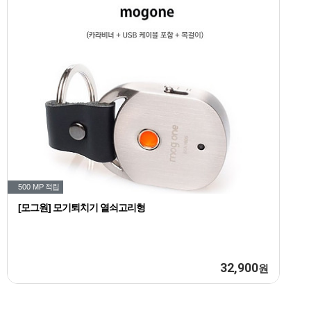
500 MP
적립
[모그원] 모기퇴치기 열쇠고리형
32,900
원