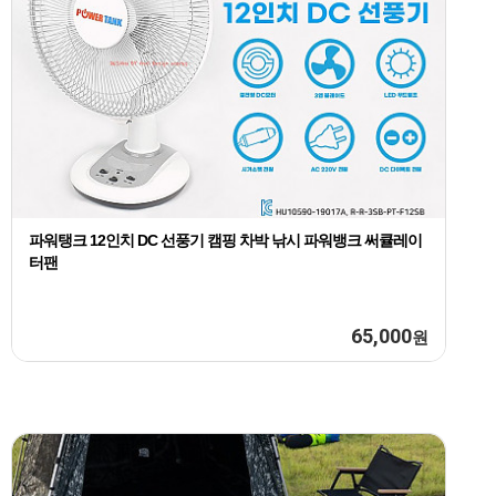
파워탱크 12인치 DC 선풍기 캠핑 차박 낚시 파워뱅크 써큘레이
터팬
65,000
원