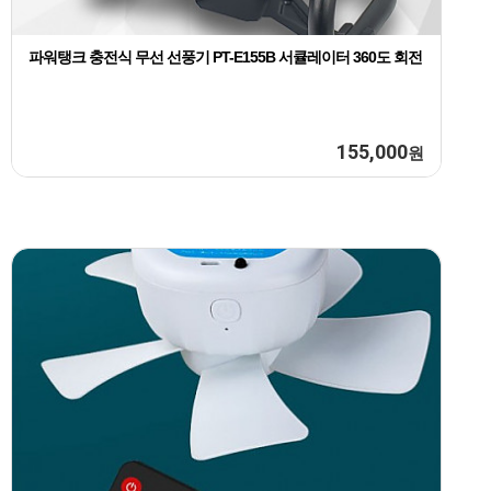
파워탱크 충전식 무선 선풍기 PT-E155B 서큘레이터 360도 회전
155,000
원