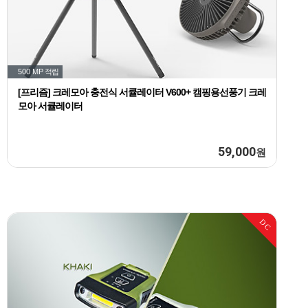
500 MP
적립
[프리즘] 크레모아 충전식 서큘레이터 V600+ 캠핑용선풍기 크레
모아 서큘레이터
59,000
원
DC