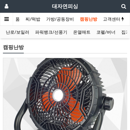
대자연피싱
채비/소품
찌/떡밥
가방/공동장비
캠핑난방
고객센터
난로/보일러
파워뱅크/선풍기
온열매트
코펠/버너
집기
캠핑난방