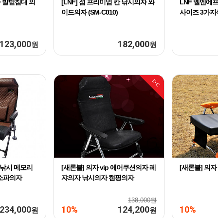
자 발받침대 의
[LNF] 섬 프리미엄 칸 낚시의자 와
LNF 엘엔에프
이드의자 (SM-C010)
사이즈 3가지
123,000
182,000
원
원
DC
물낚시 메모리
[새론불] 의자 vip 에어쿠션의자 레
[새론불] 의자
소파의자
쟈의자 낚시의자 캠핑의자
138,000원
234,000
10%
124,200
10%
원
원