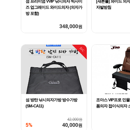
섬 프리미엄 VVIP 낚시의자 빅사이
[새론불] 와이드 의
즈 업그레이드 와이드의자 (의자가
자발받침
방 포함)
348,000
원
DC
섬 방탄 낚시의자가방 방수가방
조아스 VIP프로 민
(SM-CA11)
폼의자 접이식의자 
42,000원
5%
40,000
원