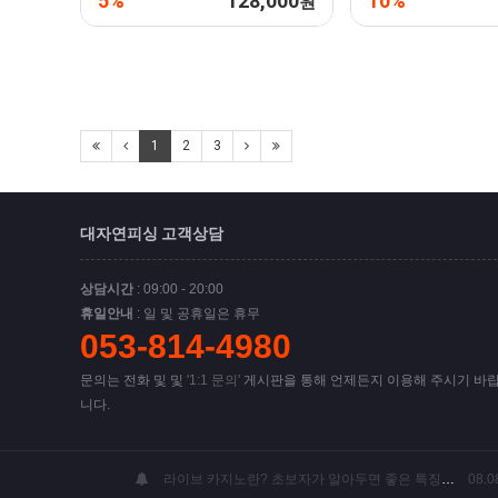
5%
128,000
10%
원
1
2
3
대자연피싱 고객상담
상담시간
: 09:00 - 20:00
휴일안내
: 일 및 공휴일은 휴무
053-814-4980
문의는 전화 및 및
'1:1 문의'
게시판을 통해 언제든지 이용해 주시기 바
니다.
도메인 확인
08.07
라이브 카지노란? 초보자가 알아두면 좋은 특징과 이용 가이드
08.0