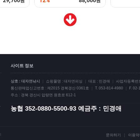
29,700
12%
88,000
원
원
사이트 정보
상호 : 대자연낚시
|
쇼핑몰명 : 대자연피싱
|
대표 : 민경애
|
사업자등록번호 :
통신판매업신고번호 : 제2015 경북경산 0361호
|
T. 053-814-4980
|
F. 02
주소 : 경북 경산시 압량면 원효로 612-1
랍
농협 352-0880-5500-93 예금주 : 민경애
8
[카지노/슬롯] VVIP 회원 및 총판 사장님 모십니다 | 텔레그램 @Gom_CS24
08.08
✅[AJPG1004]양방배
문의하기
|
이용약