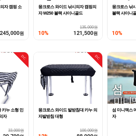
의자 캠핑 소
몽크로스 와이드 낚시의자 캠핑의
몽크로스 낚시
자 W250 블랙 샤이니골드
블랙 샤이니
135,000원
245,000
10%
121,500
10%
원
원
DC
DC
 카누 소형 민
몽크로스 와이드 발받침대 카누 의
섬 미니맥스 
 의자
자발받침 대형
자
33,000원
100,000원