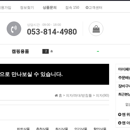
회원가입
정보찾기
상품문의
접속 150
고객센터
상담시간 : 09:00 - 18:00
053-814-4980
a
2
캠핑용품
in
3
마이페
is
4
으로 만나보실 수 있습니다.
주문배
1
5
2
장바구
최근본
for
6
홈 >
의자/좌대/받침틀
>
의자(90)
없
of
7
1
맨 
To
8
3
맨 
히트상품
추천상품
최신상품
인기상품
할인상품