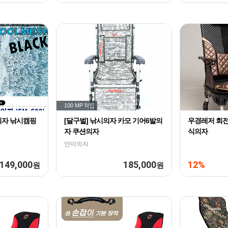
100 MP
적립
의자 낚시캠핑
[달구벌] 낚시의자 카모 기어6발의
우경레저 회전
자 쿠션의자
식의자
안마의자
149,000
185,000
12%
원
원