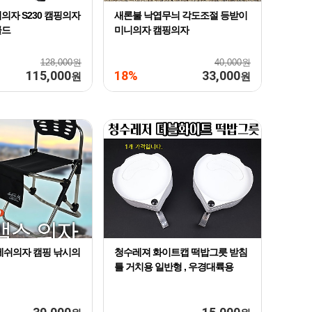
의자 S230 캠핑의자
새론불 낙엽무늬 각도조절 등받이
골드
미니의자 캠핑의자
128,000원
40,000원
115,000
18%
33,000
원
원
메쉬의자 캠핑 낚시의
청수레져 화이트캡 떡밥그릇 받침
틀 거치용 일반형 , 우경대륙용