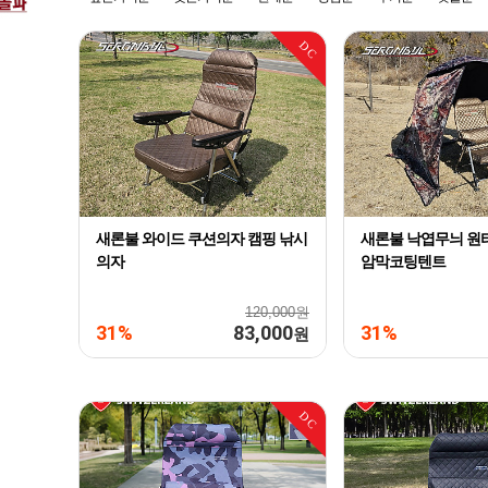
DC
새론불 와이드 쿠션의자 캠핑 낚시
새론불 낙엽무늬 원
의자
암막코팅텐트
120,000원
31%
83,000
31%
원
DC