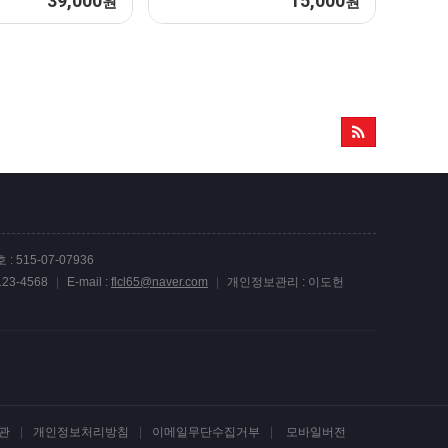
39,000
15,000
원
원
 515-07-07936
-123-4568
|
E-mail :
flcl65@naver.com
|
개인정보관리 : 이도헌
팅자판기/매충50% 녹이기성공80% 녹이기실패100% 원금보장 양방서포터 올자판기-테더 및 일반이용가능✅
08.07
고품질 카지노파싱알 구축 | 정품알 
관
|
개인정보처리방침
|
이메일무단수집거부
|
모바일버전