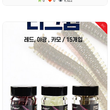
0
0
9,522
DC