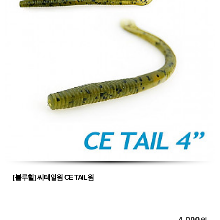
[블루힐] 씨테일웜 CE TAIL웜
4,000