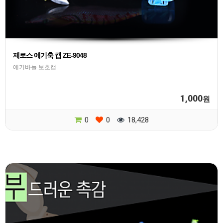
제로스 에기훅 캡 ZE-9048
에기바늘 보호캡
1,000
원
0
0
18,428