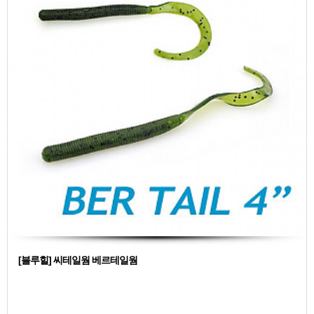
[블루힐] 씨테일웜 베르테일웜