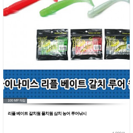
100 MP
적립
리플 베이트 갈치웜 풀치웜 삼치 농어 루어낚시