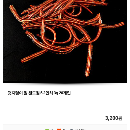
갯지렁이 웜 샌드웜 5.2인치 3g 20개입
3,200
원