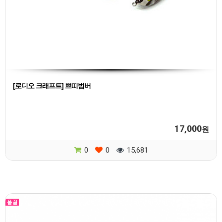
[로디오 크래프트] 쁘띠범버
17,000
원
0
0
15,681