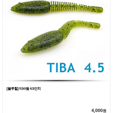
[블루힐] 티바웜 4.5인치
4,000
원