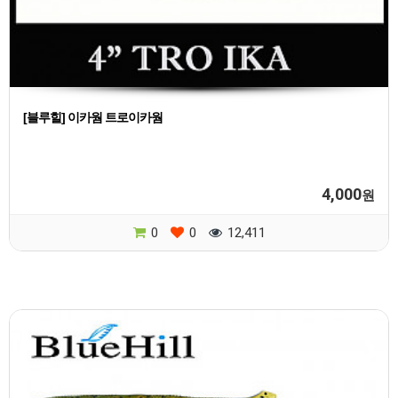
[블루힐] 이카웜 트로이카웜
4,000
원
0
0
12,411