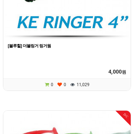
[블루힐] 더블링거 링거웜
4,000
원
0
0
11,029
DC