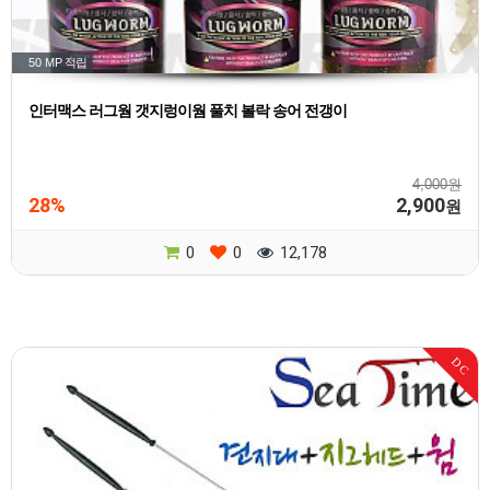
50 MP
적립
인터맥스 러그웜 갯지렁이웜 풀치 볼락 송어 전갱이
4,000원
28%
2,900
원
0
0
12,178
DC