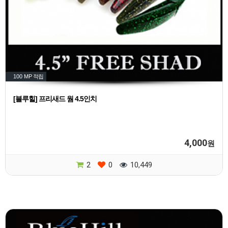
100 MP
적립
[블루힐] 프리새드 웜 4.5인치
4,000
원
2
0
10,449