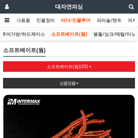
대자연피싱
메인
바다용품
민물장비
바다/민물루어
파라솔/텐트
의자
루어가방/하드케이스
소프트베이트(웜)
봉돌/싱크/메탈/미노
소프트베이트(웜)
소프트베이트(웜)(33)
상품정렬