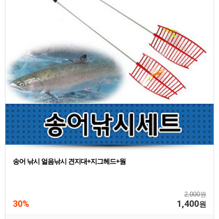
송어 낚시 얼음낚시 견지대+지그헤드+웜
2,000원
30%
1,400
원