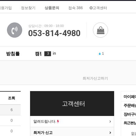
회원가입
정보찾기
상품문의
접속 386
고객센터
상담시간 : 09:00 - 18:00
053-814-4980
받침틀
캠핑용품
in
3
1
is
4
2
최저가신고하기
To
5
of
6
3
마이페
조회
고객센터
What
7
주문배
6
장바구
1
8
0
알려드립니다.
최근본
AND
9
0
최저가 신고
없