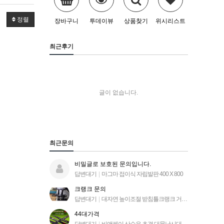
정렬
장바구니
투데이뷰
상품찾기
위시리스트
최근후기
글이 없습니다.
최근문의
비밀글로 보호된 문의입니다.
답변대기
|
마그마 접이식 자립발판 400 X 800
크랭크 문의
답변대기
|
대자연 높이조절 받침틀크랭크 거치대
44대가격