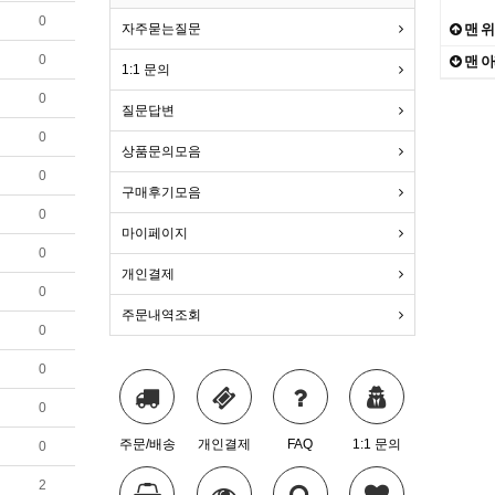
0
De
10
자주묻는질문
맨 
0
맨 
1:1 문의
The
1
0
질문답변
a
2
2
0
상품문의모음
0
구매후기모음
0
마이페이지
0
개인결제
0
주문내역조회
0
0
0
주문/배송
개인결제
FAQ
1:1 문의
0
2