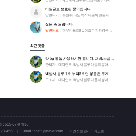
답변대기
|
비앤케이 산수유 초경 대물낚시대 18~44
비밀글로 보호된 문의입니다.
답변대기
|
[풍월주] 나노 백작 대물찌 민물찌 대자연발사찌 블루 대물찌
질문 좀 드립니다.
답변완료
|
[현우레포츠] F1 정밀추 친환경봉돌 미세조정봉돌 2개입
최근댓글
약 5g 봉돌 사용하시면 됩니다. 채비/소품 카테고리에 봉돌 목록 들어가시면 찾아보실수 있습니다 ^^.
관리자
|
대자연 찌 백발사 블루 대물찌 붕어낚시찌
백발사 블루 1호 부력5호면 봉돌은 무게 5.5g인가요? 10개 구매시 유동봉돌(유동추.봉돌) 똑같이 구매하…
구조사
|
대자연 찌 백발사 블루 대물찌 붕어낚시찌
 515-07-07936
-123-4568
|
E-mail :
flcl65@naver.com
|
개인정보관리 : 이도헌