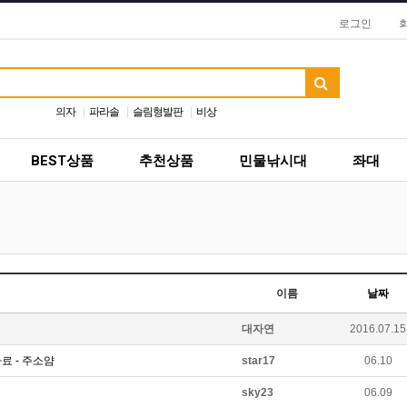
로그인
의자
파라솔
슬림형발판
비상
BEST상품
추천상품
민물낚시대
좌대
이름
날짜
대자연
2016.07.15
자료 - 주소얌
star17
06.10
sky23
06.09