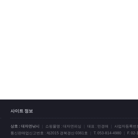
사이트 정보
상호 : 대자연낚시
|
쇼핑몰명 : 대자연피싱
|
대표 : 민경애
|
사업자등록번호 :
통신판매업신고번호 : 제2015 경북경산 0361호
|
T. 053-814-4980
|
F. 02