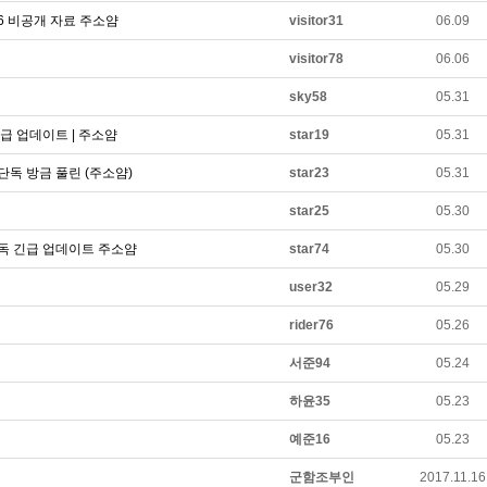
26 비공개 자료 주소얌
visitor31
06.09
visitor78
06.06
sky58
05.31
긴급 업데이트 | 주소얌
star19
05.31
단독 방금 풀린 (주소얌)
star23
05.31
star25
05.30
단독 긴급 업데이트 주소얌
star74
05.30
user32
05.29
rider76
05.26
서준94
05.24
하윤35
05.23
예준16
05.23
군함조부인
2017.11.16