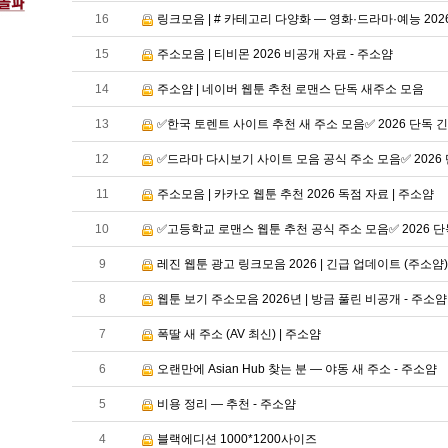
16
링크모음 | # 카테고리 다양화 — 영화·드라마·예능 20
15
주소모음 | 티비몬 2026 비공개 자료 - 주소얌
14
주소얌 | 네이버 웹툰 추천 로맨스 단독 새주소 모음
13
✅한국 토렌트 사이트 추천 새 주소 모음✅ 2026 단독 
12
✅드라마 다시보기 사이트 모음 공식 주소 모음✅ 2026 
11
주소모음 | 카카오 웹툰 추천 2026 독점 자료 | 주소얌
10
✅고등학교 로맨스 웹툰 추천 공식 주소 모음✅ 2026 
9
레진 웹툰 광고 링크모음 2026 | 긴급 업데이트 (주소얌)
8
웹툰 보기 주소모음 2026년 | 방금 풀린 비공개 - 주소얌
7
폭딸 새 주소 (AV 최신) | 주소얌
6
오랜만에 Asian Hub 찾는 분 — 야동 새 주소 - 주소얌
5
비용 정리 — 추천 - 주소얌
4
블랙에디션 1000*1200사이즈