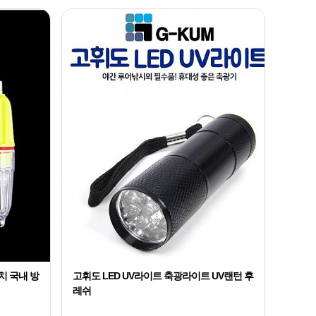
2
9
1
2026
10
the
1
갈치 국내 방
고휘도 LED UV라이트 축광라이트 UV랜턴 후
레쉬