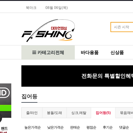
북마크
08월 06일(목)
카테고리전체
바다용품
신상품
전화문의 특별할인혜택!
집어등
줄/라인
봉돌/도래
싱크,메탈
집어등(5)
묶음채
높은가격순
낮은가격순
판매순
평점순
후기순
댓글순