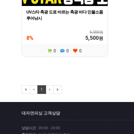
UV스타 축광 도료 바르는 축광 바다 민물소품
루어낚시
6,000원
8%
5,500
원
0
0
0
1
대자연피싱 고객상담
상담시간
: 09:00 - 20:00