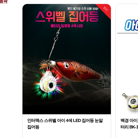
DC
인터맥스 스위벨 아이 4색 LED 집어등 눈알
백경 아이
집어등
터리 BK-1