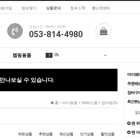
회원가입
정보찾기
상품문의
접속 178
고객센터
상담시간 : 09:00 - 18:00
053-814-4980
캠핑용품
IN
2
De
3
1
마이페
 만나보실 수 있습니다.
of
4
3
주문배
장바구
A
5
최근본
홈 >
바다용품
>
채배/소품
>
집어등(5)
for
6
없
To
7
맨 
맨 
is
히트상품
추천상품
8
최신상품
인기상품
할인상품
3