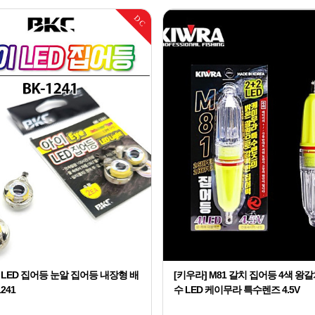
DC
 LED 집어등 눈알 집어등 내장형 배
[키우라] M81 갈치 집어등 4색 왕
241
수 LED 케이무라 특수렌즈 4.5V