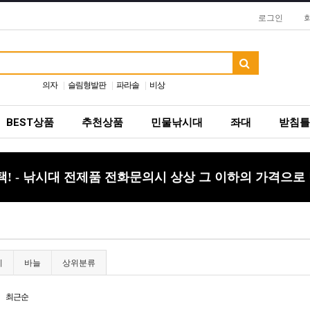
로그인
의자
슬림형발판
파라솔
비상
BEST상품
추천상품
민물낚시대
좌대
받침틀
 - 낚시대 전제품 전화문의시 상상 그 이하의 가격으로
비
바늘
상위분류
최근순