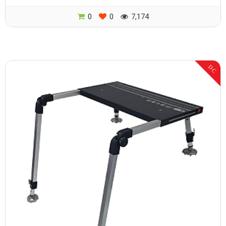
0
0
7,174
DC