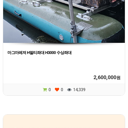
마그마레져 H멀티좌대 H3000 수상좌대
2,600,000
원
0
0
14,339