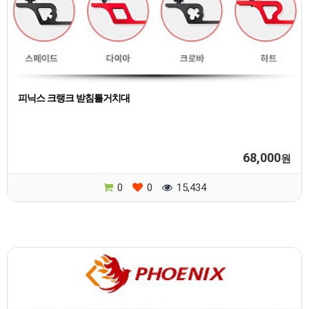
피닉스 크랭크 받침틀거치대
68,000
원
0
0
15,434