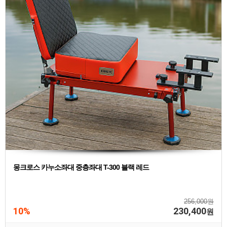
몽크로스 카누소좌대 중층좌대 T-300 블랙 레드
256,000원
10%
230,400
원