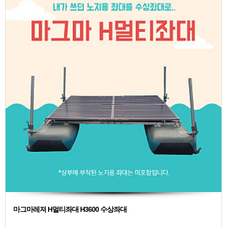
마그마레져 H멀티좌대 H3600 수상좌대