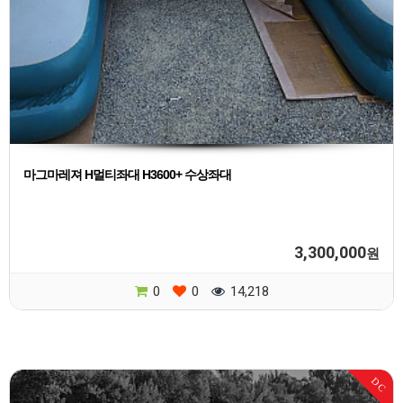
마그마레져 H멀티좌대 H3600+ 수상좌대
3,300,000
원
0
0
14,218
DC