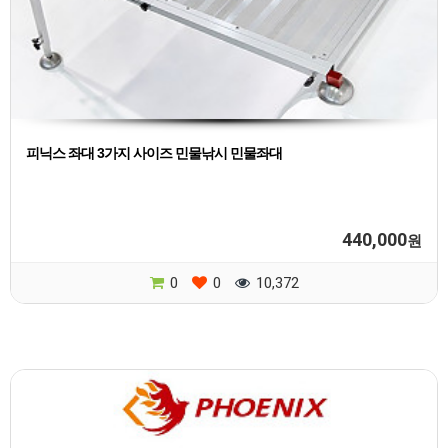
피닉스 좌대 3가지 사이즈 민물낚시 민물좌대
440,000
원
0
0
10,372