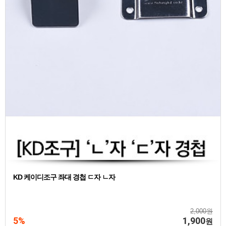
KD 케이디조구 좌대 경첩 ㄷ자 ㄴ자
2,000원
5%
1,900
원