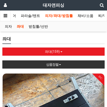
대자연피싱
/민물루어
파라솔/텐트
의자/좌대/받침틀
채비/소품
찌/
의자
좌대
받침틀/선반
좌대
좌대(159)
상품정렬
DC