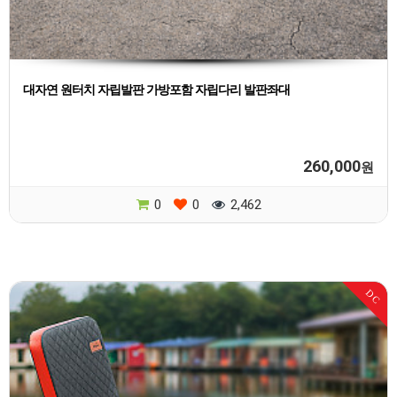
대자연 원터치 자립발판 가방포함 자립다리 발판좌대
260,000
원
0
0
2,462
DC