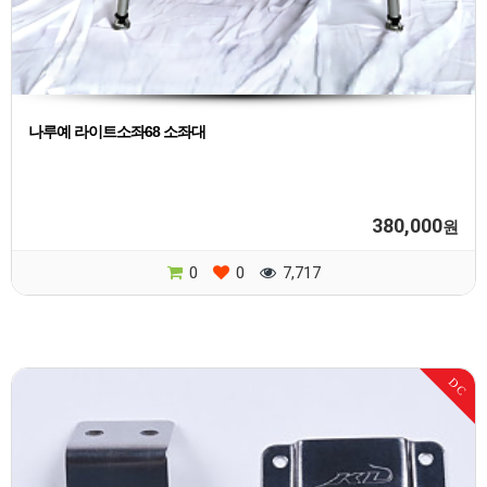
나루예 라이트소좌68 소좌대
380,000
원
0
0
7,717
DC