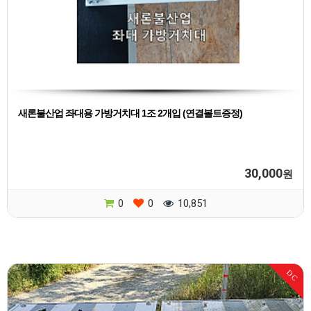
새론불산업 좌대용 가방거치대 1조 2개입 (연결볼트증정)
30,000
원
0
0
10,851
DC