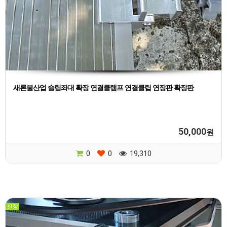
새론불산업 슬림좌대 확장 연결클램프 연결클립 연장판 확장판
50,000
원
0
0
19,310