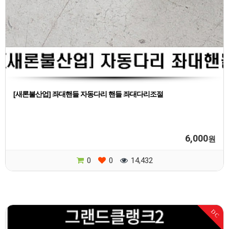
[새론불산업] 좌대핸들 자동다리 핸들 좌대다리조절
6,000
원
0
0
14,432
DC