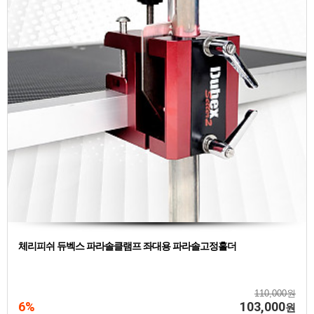
체리피쉬 듀벡스 파라솔클램프 좌대용 파라솔고정홀더
110,000원
6%
103,000
원