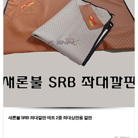
새론불 SRB 좌대깔판 매트 2종 좌대상판용 깔판