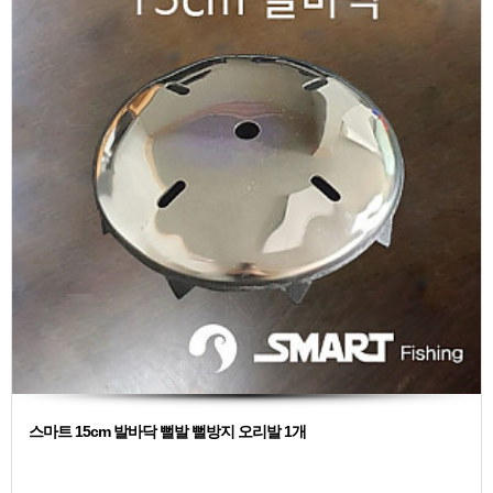
스마트 15cm 발바닥 뻘발 뻘방지 오리발 1개