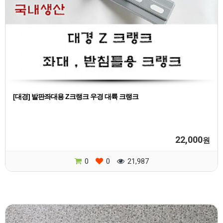
[대경] 발판좌대용 Z크랭크 우경 대륙 크랭크
22,000
원
0
0
21,987