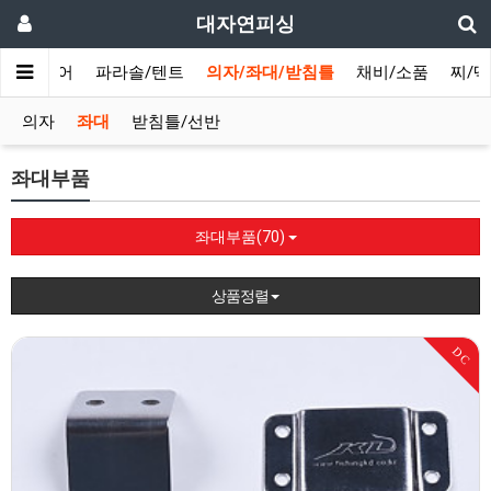
대자연피싱
/민물루어
파라솔/텐트
의자/좌대/받침틀
채비/소품
찌/
의자
좌대
받침틀/선반
좌대부품
좌대부품(70)
상품정렬
DC