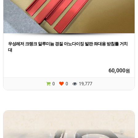
우성레저 크랭크 알루미늄 경질 아노다이징 발판 좌대용 받침틀 거치
대
60,000
원
0
0
19,777