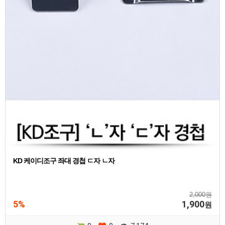
KD 케이디조구 좌대 경첩 ㄷ자 ㄴ자
2,000원
5%
1,900
원