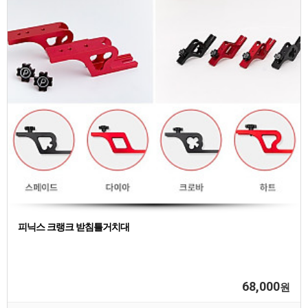
피닉스 크랭크 받침틀거치대
68,000
원