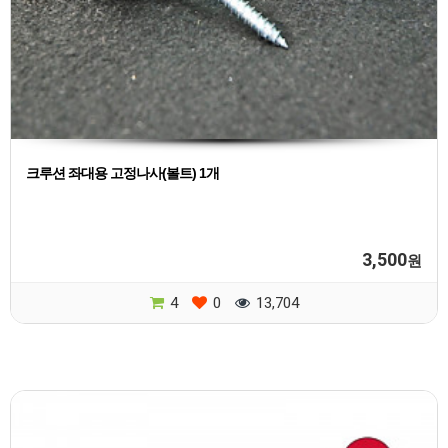
크루션 좌대용 고정나사(볼트) 1개
3,500
원
4
0
13,704