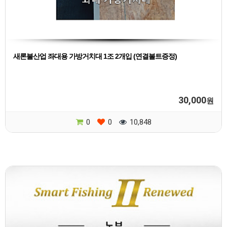
새론불산업 좌대용 가방거치대 1조 2개입 (연결볼트증정)
30,000
원
0
0
10,848