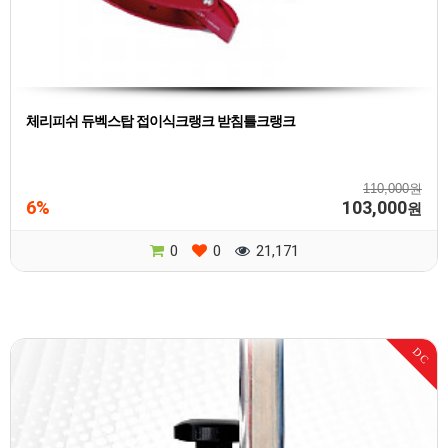
체리피쉬 듀벡스탑 접이식크랭크 받침틀크랭크
110,000원
6%
103,000
원
0
0
21,171
DC