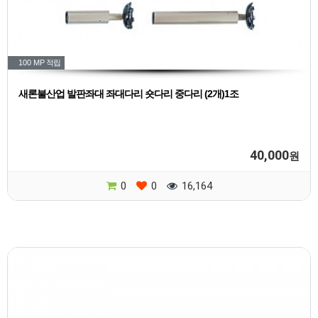
100 MP
적립
새론불산업 발판좌대 좌대다리 숏다리 중다리 (2개)1조
40,000
원
0
0
16,164