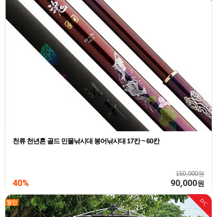
천류 천년혼 골드 민물낚시대 붕어낚시대 17칸 ~ 60칸
150,000원
40%
90,000
원
DC