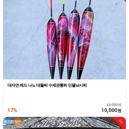
대자연 레드 나노 대물찌 수제관통찌 민물낚시찌
12,000원
17%
10,000
원
DC