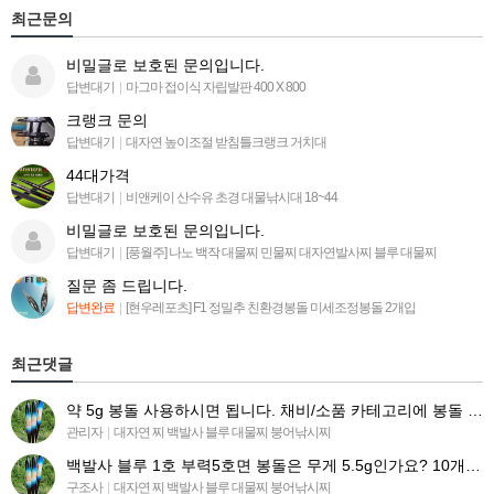
최근문의
비밀글로 보호된 문의입니다.
답변대기
|
마그마 접이식 자립발판 400 X 800
크랭크 문의
답변대기
|
대자연 높이조절 받침틀크랭크 거치대
44대가격
답변대기
|
비앤케이 산수유 초경 대물낚시대 18~44
비밀글로 보호된 문의입니다.
답변대기
|
[풍월주] 나노 백작 대물찌 민물찌 대자연발사찌 블루 대물찌
질문 좀 드립니다.
답변완료
|
[현우레포츠] F1 정밀추 친환경봉돌 미세조정봉돌 2개입
최근댓글
약 5g 봉돌 사용하시면 됩니다. 채비/소품 카테고리에 봉돌 목록 들어가시면 찾아보실수 있습니다 ^^.
관리자
|
대자연 찌 백발사 블루 대물찌 붕어낚시찌
백발사 블루 1호 부력5호면 봉돌은 무게 5.5g인가요? 10개 구매시 유동봉돌(유동추.봉돌) 똑같이 구매하…
구조사
|
대자연 찌 백발사 블루 대물찌 붕어낚시찌