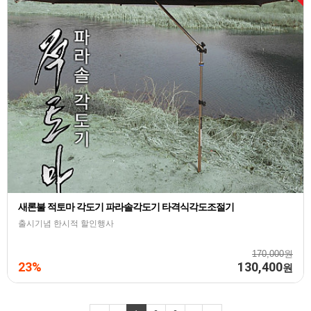
새론불 적토마 각도기 파라솔각도기 타격식각도조절기
출시기념 한시적 할인행사
170,000원
23%
130,400
원