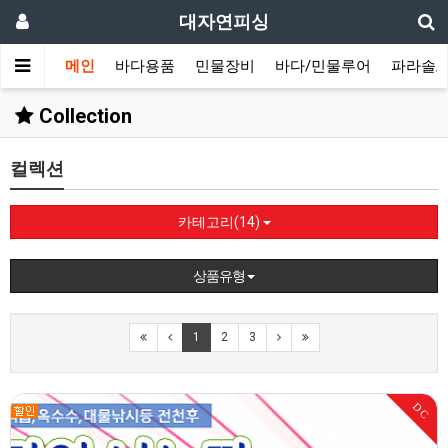
대자연피싱
메인
바다용품
민물장비
바다/민물루어
파라솔/
Collection
컬렉션
카테고리(14)
상품유형
1
2
3
DC