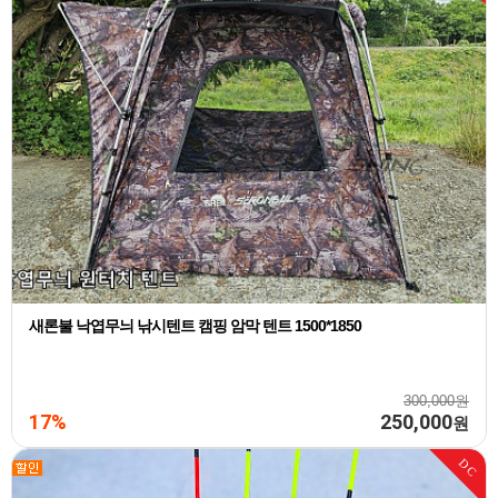
새론불 낙엽무늬 낚시텐트 캠핑 암막 텐트 1500*1850
300,000원
17%
250,000
원
DC