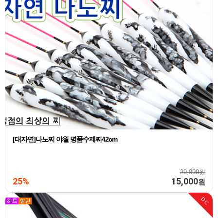
[대자연]나노찌 야월 명품수제찌42cm
20,000원
25%
15,000
원
DC