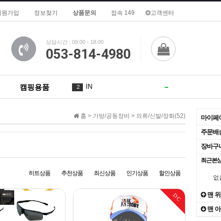
회원가입
정보찾기
상품문의
접속 149
고객센터
상담시간 : 09:00 - 18:00
053-814-4980
캠핑용품
De
3
1
of
4
3
홈 >
가방/공동장비
>
의류/신발/장화(52)
마이페
for
5
1
주문배
장바구
A
6
최근본
To
7
히트상품
추천상품
최신상품
인기상품
할인상품
없
is
8
3
맨 
DC
맨 
2
9
1