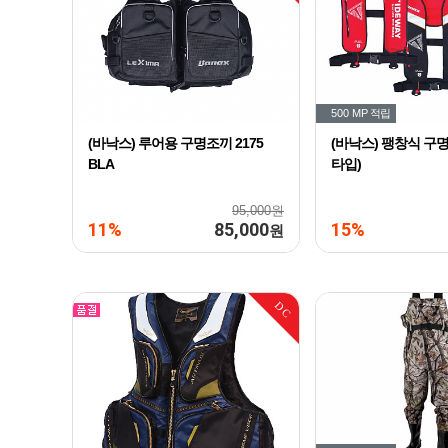
500 MP
적립
(바낙스) 루어용 구명조끼 2175
(바낙스) 팽창식 구명조
BLA
타입)
95,000원
11%
85,000
15%
원
DC