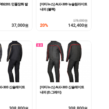
RB2201 민물장화 발
[아티누스] AUJ-309 뉴슬림라이트
내피 (블랙)
178,000원
37,000
20%
142,400
원
원
UJ-303 신슐레이트
[아티누스] AUJ-303 신슐레이트
내피 (D.그레이)
308,800
308,800
원
원