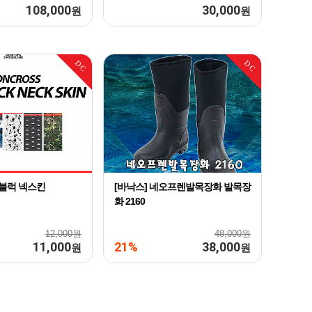
108,000
30,000
원
원
DC
DC
선블럭 넥스킨
[바낙스] 네오프렌발목장화 발목장
화 2160
12,000원
48,000원
11,000
21%
38,000
원
원