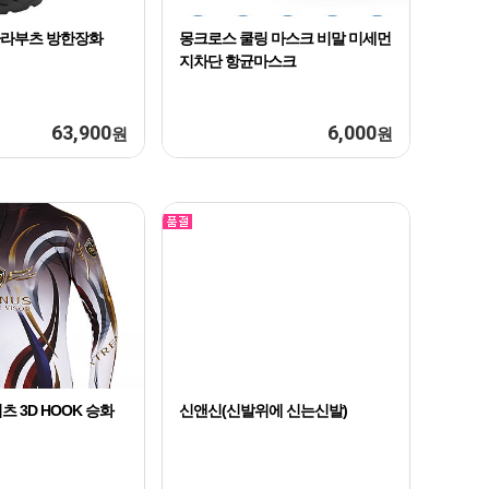
 카라부츠 방한장화
몽크로스 쿨링 마스크 비말 미세먼
지차단 항균마스크
63,900
6,000
원
원
 3D HOOK 승화
신앤신(신발위에 신는신발)