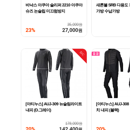
바낙스 아쿠아 슬리퍼 2210 아쿠아
새론불 SRB 다용도
슈즈 논슬립 미끄럼방지
가방 수납가방
35,000원
23%
27,000
원
DC
[아티누스] AUJ-309 뉴슬림라이트
[아티누스] AUJ-30
내피 (D.그레이)
치 내피 (블랙)
178,000원
20%
142,400
20%
원