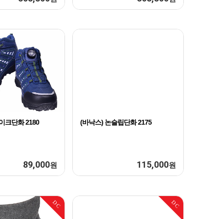
이크단화 2180
(바낙스) 논슬립단화 2175
89,000
115,000
원
원
DC
DC