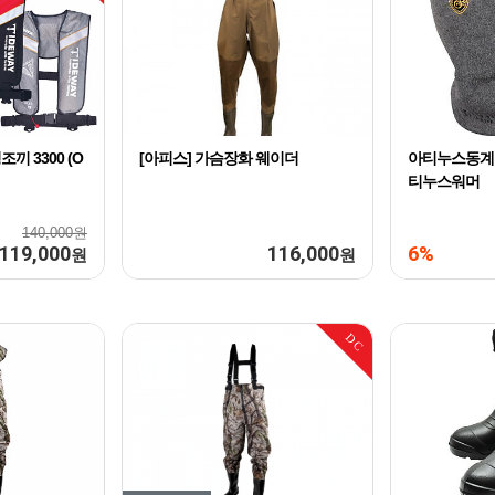
끼 3300 (O
[아피스] 가슴장화 웨이더
아티누스동계용
티누스워머
140,000원
119,000
116,000
6%
원
원
DC