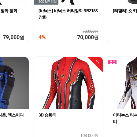
500 MP
적립
슴장화 장화
[바낙스] 바낙스 허리장화 RB2183
[라팔라] 숏
장화
73,000원
79,000
4%
70,000
원
원
DC
다운, 엑스퍼디
3D 승화티
아티누스 티셔츠
티
108,000원