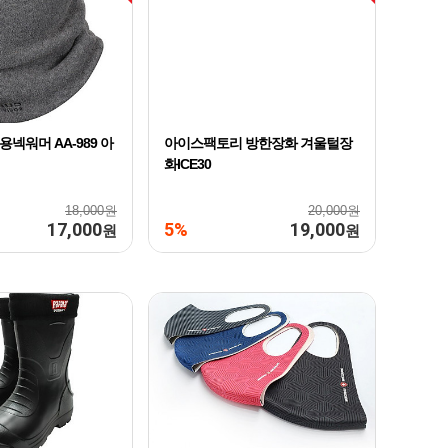
넥워머 AA-989 아
아이스팩토리 방한장화 겨울털장
화ICE30
18,000원
20,000원
17,000
5%
19,000
원
원