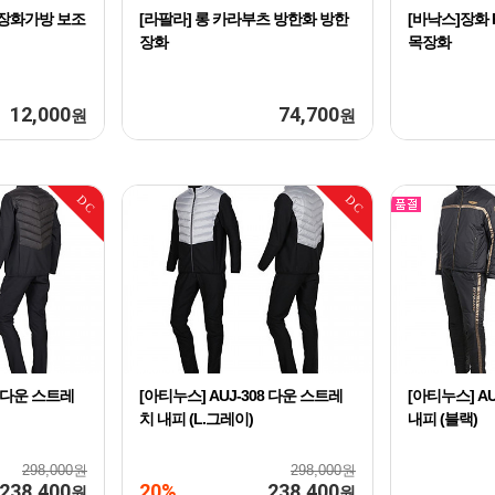
 장화가방 보조
[라팔라] 롱 카라부츠 방한화 방한
[바낙스]장화 
장화
목장화
12,000
74,700
원
원
DC
DC
8 다운 스트레
[아티누스] AUJ-308 다운 스트레
[아티누스] A
치 내피 (L.그레이)
내피 (블랙)
298,000원
298,000원
238,400
20%
238,400
원
원