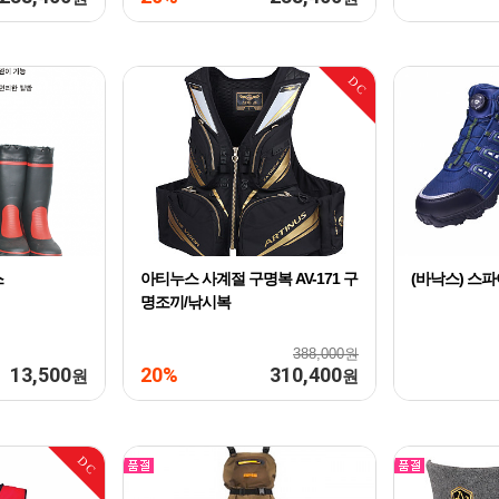
DC
스
아티누스 사계절 구명복 AV-171 구
(바낙스) 스파
명조끼/낚시복
388,000원
13,500
20%
310,400
원
원
DC