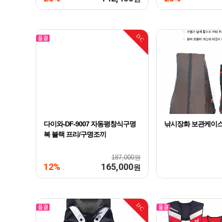
DC
다이와-DF-9007 자동평창식구명
낚시장화 보관케이
복 블랙 프리/구명조끼
187,000원
12%
165,000
원
DC