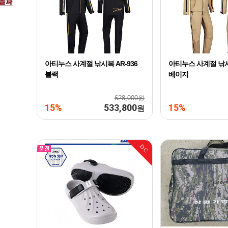
아티누스 사계절 낚시복 AR-936
아티누스 사계절 낚시복
블랙
베이지
628,000원
15%
533,800
15%
원
DC