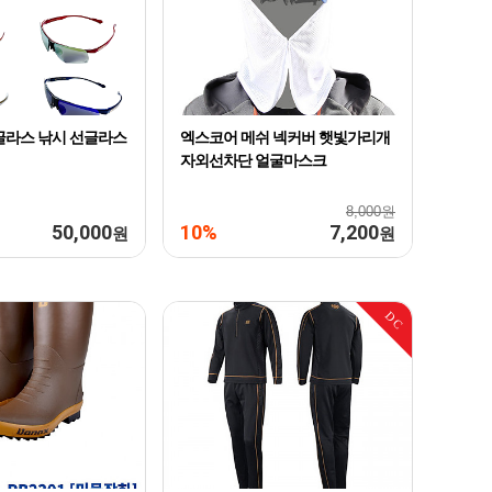
1
10
the
1
IN
2
글라스 낚시 선글라스
엑스코어 메쉬 넥커버 햇빛가리개
자외선차단 얼굴마스크
8,000원
50,000
10%
7,200
원
원
DC