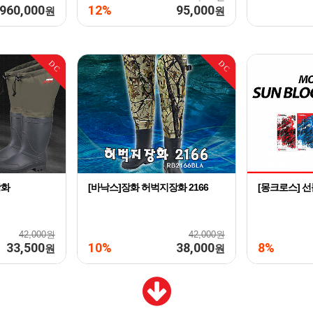
960,000
12%
95,000
원
원
DC
DC
장화
[바낙스]장화 허벅지장화 2166
[몽크로스] 
42,000원
42,000원
33,500
10%
38,000
8%
원
원