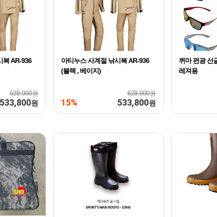
 AR-936
아티누스 사계절 낚시복 AR-936
퀴마 편광 선
(블랙 , 베이지)
레져용
628,000원
628,000원
533,800
15%
533,800
원
원