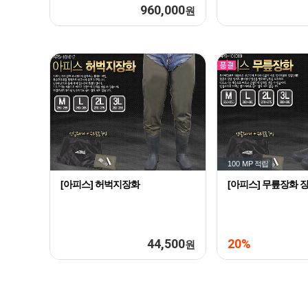
960,000
원
100 MP
적립
[아피스] 허벅지장화
[아피스] 무릎장화 
44,500
20%
원