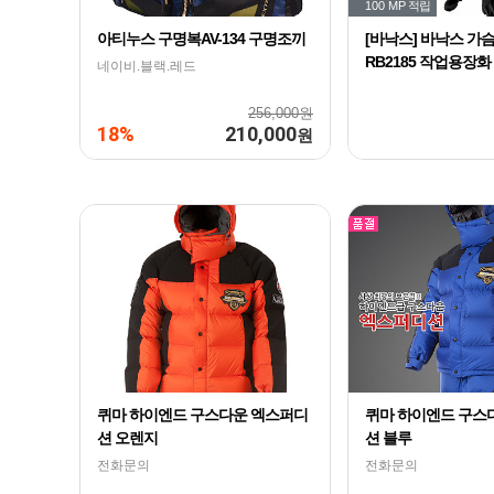
100 MP
적립
아티누스 구명복AV-134 구명조끼
[바낙스] 바낙스 가
RB2185 작업용장화
네이비.블랙.레드
256,000원
18%
210,000
원
퀴마 하이엔드 구스다운 엑스퍼디
퀴마 하이엔드 구스
션 오렌지
션 블루
전화문의
전화문의