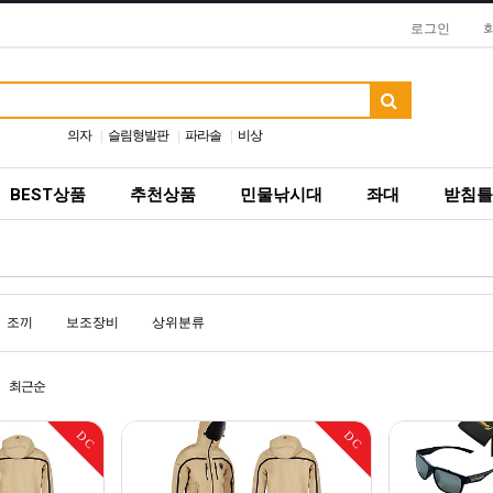
로그인
의자
슬림형발판
파라솔
비상
BEST상품
추천상품
민물낚시대
좌대
받침틀
조끼
보조장비
상위분류
최근순
DC
DC