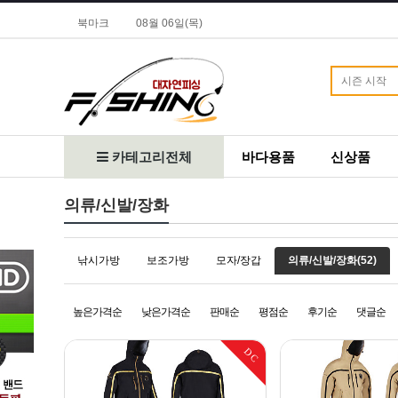
북마크
08월 06일(목)
카테고리전체
바다용품
신상품
의류/신발/장화
낚시가방
보조가방
모자/장갑
의류/신발/장화(52)
높은가격순
낮은가격순
판매순
평점순
후기순
댓글순
DC