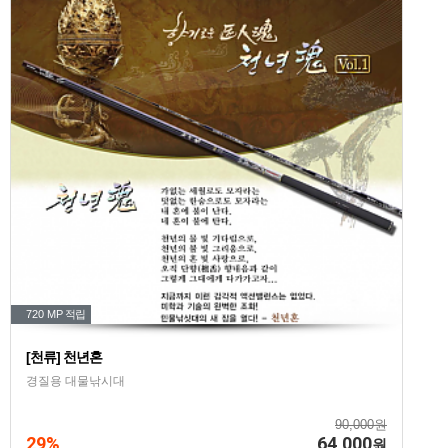
720 MP
적립
[천류] 천년혼
경질용 대물낚시대
90,000원
29%
64,000
원