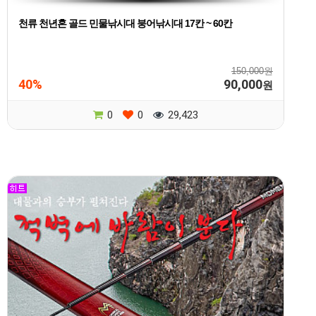
천류 천년혼 골드 민물낚시대 붕어낚시대 17칸 ~ 60칸
150,000원
40%
90,000
원
0
0
29,423