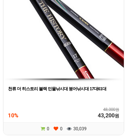
천류 더 히스토리 블랙 민물낚시대 붕어낚시대 17대61대
48,000원
10%
43,200
원
0
0
30,039