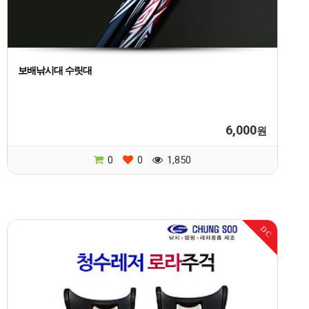
보배낚시대 수릿대
6,000
원
0
0
1,850
DC