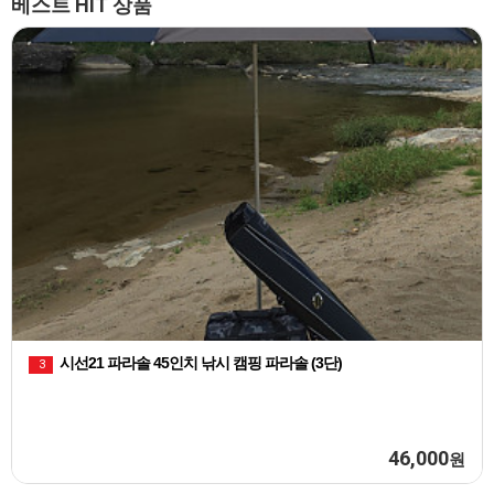
베스트 HIT 상품
천류 피싱백 카모플라쥬 민물낚시 짬낚시가
2
100,000
원