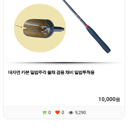
대자연 카본 밑밥주걱 쏠채 겸용 채비 밑밥투척용
10,000
원
0
0
9,290