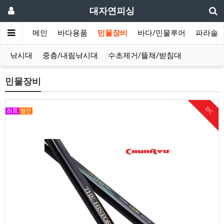
대자연피싱
메인
바다용품
민물장비
바다/민물루어
파라솔/
낚시대
중층/내림낚시대
수초제거/뜰채/받침대
민물장비
DC