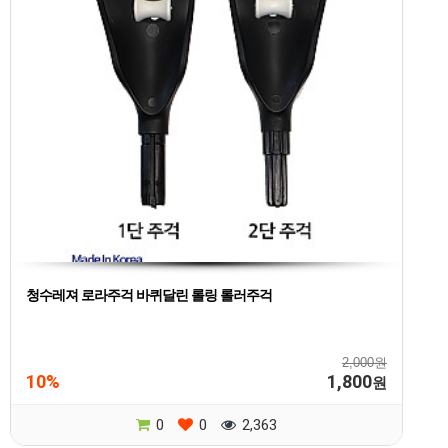
청수레져 로라주걱 바퀴달린 롤링 롤러주걱
2,000원
10%
1,800
원
0
0
2,363