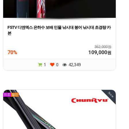
FSTV 디앤엑스 은하수 보배 민물 낚시대 붕어 낚시대 초경량 카
본
362,000원
70%
109,000
원
1
0
42,349
Now