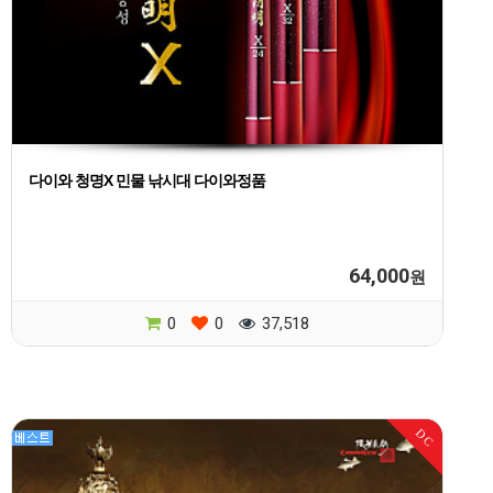
다이와 청명X 민물 낚시대 다이와정품
64,000
원
0
0
37,518
DC