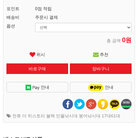
포인트
0점 적립
배송비
주문시 결제
옵션
0원
총 금액
위시
추천
안내
안내
천류 더 히스토리 블랙 민물낚시대 붕어낚시대 17대61대