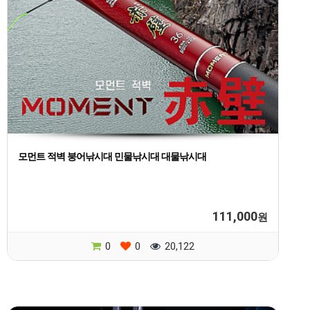
모먼트 적벽 붕어낚시대 민물낚시대 대물낚시대
111,000
원
0
0
20,122