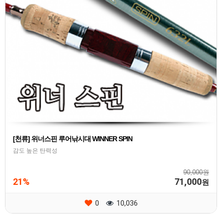
[천류] 위너스핀 루어낚시대 WINNER SPIN
감도 높은 탄력성
90,000원
21%
71,000
원
0
10,036