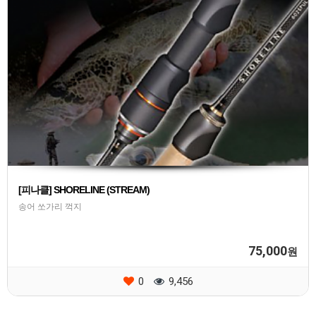
[피나클] SHORELINE (STREAM)
송어 쏘가리 꺽지
75,000
원
0
9,456