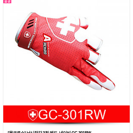
[몽크로스] 낚시장갑 3컷 레드, 네이비 GC-301RW