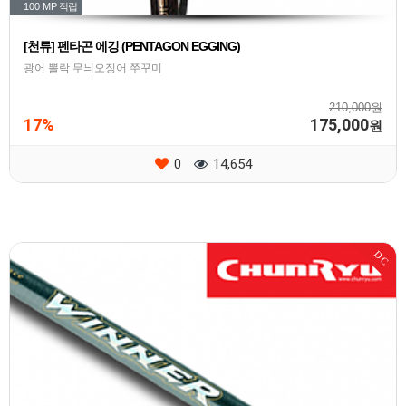
100 MP
적립
[천류] 펜타곤 에깅 (PENTAGON EGGING)
광어 뽈락 무늬오징어 쭈꾸미
210,000원
17%
175,000
원
0
14,654
DC