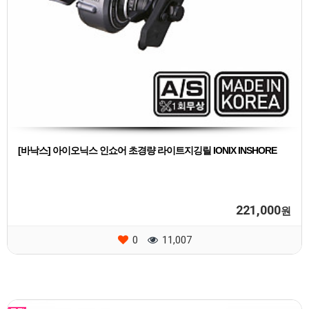
[바낙스] 아이오닉스 인쇼어 초경량 라이트지깅릴 IONIX INSHORE
221,000
원
0
11,007