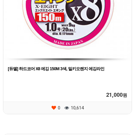
[듀엘] 하드코어 X8 에깅 150M 3색, 밀키오렌지 에깅라인
21,000
원
0
10,614