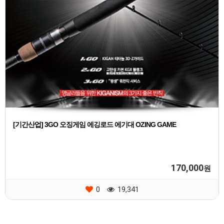
[기간산업] 3GO 오징게임 에깅로드 에기대 OZING GAME
170,000
원
0
19,341