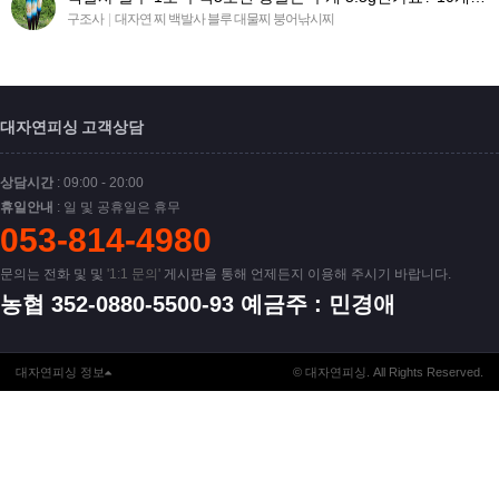
구조사
|
대자연 찌 백발사 블루 대물찌 붕어낚시찌
대자연피싱 고객상담
상담시간
: 09:00 - 20:00
휴일안내
: 일 및 공휴일은 휴무
053-814-4980
문의는 전화 및 및
'1:1 문의'
게시판을 통해 언제든지 이용해 주시기 바랍니다.
농협 352-0880-5500-93 예금주 : 민경애
대자연피싱 정보
© 대자연피싱. All Rights Reserved.