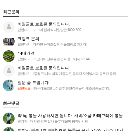
최근문의
비밀글로 보호된 문의입니다.
답변대기
|
마그마 접이식 자립발판 400 X 800
크랭크 문의
답변대기
|
대자연 높이조절 받침틀크랭크 거치대
44대가격
답변대기
|
비앤케이 산수유 초경 대물낚시대 18~44
비밀글로 보호된 문의입니다.
답변대기
|
[풍월주] 나노 백작 대물찌 민물찌 대자연발사찌 블루 대물찌
질문 좀 드립니다.
답변완료
|
[현우레포츠] F1 정밀추 친환경봉돌 미세조정봉돌 2개입
최근댓글
약 5g 봉돌 사용하시면 됩니다. 채비/소품 카테고리에 봉돌 목록 들어가시면 찾아보실수 있습니다 ^^.
관리자
|
대자연 찌 백발사 블루 대물찌 붕어낚시찌
백발사 블루 1호 부력5호면 봉돌은 무게 5.5g인가요? 10개 구매시 유동봉돌(유동추.봉돌) 똑같이 구매하…