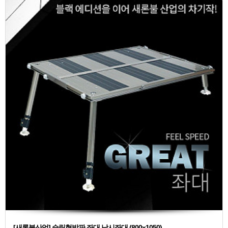
[새론불산업] 슬림형발판 좌대 낚시좌대 (800x1050)