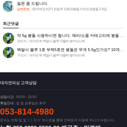
질문 좀 드립니다.
답변완료
|
[현우레포츠] F1 정밀추 친환경봉돌 미세조정봉돌 2개입
최근댓글
약 5g 봉돌 사용하시면 됩니다. 채비/소품 카테고리에 봉돌 목록 들어가시면 찾아보실수 있습니다 ^^.
관리자
|
대자연 찌 백발사 블루 대물찌 붕어낚시찌
백발사 블루 1호 부력5호면 봉돌은 무게 5.5g인가요? 10개 구매시 유동봉돌(유동추.봉돌) 똑같이 구매하…
구조사
|
대자연 찌 백발사 블루 대물찌 붕어낚시찌
대자연피싱 고객상담
상담시간
: 09:00 - 20:00
휴일안내
: 일 및 공휴일은 휴무
053-814-4980
문의는 전화 및 및
'1:1 문의'
게시판을 통해 언제든지 이용해 주시기 바랍니다.