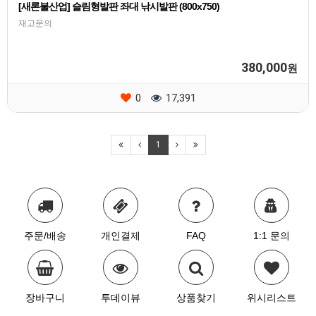
[새론불산업] 슬림형발판 좌대 낚시발판 (800x750)
재고문의
380,000
원
0
17,391
1
주문/배송
개인결제
FAQ
1:1 문의
장바구니
투데이뷰
상품찾기
위시리스트