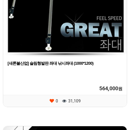
[새론불산업] 슬림형발판 좌대 낚시좌대 (1000*1200)
564,000
원
0
31,109