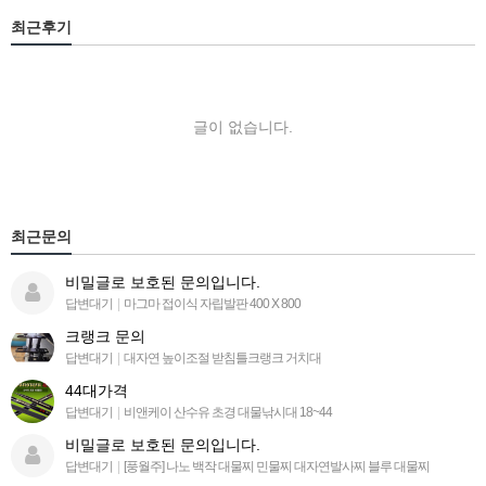
최근후기
글이 없습니다.
최근문의
비밀글로 보호된 문의입니다.
답변대기
|
마그마 접이식 자립발판 400 X 800
크랭크 문의
답변대기
|
대자연 높이조절 받침틀크랭크 거치대
44대가격
답변대기
|
비앤케이 산수유 초경 대물낚시대 18~44
비밀글로 보호된 문의입니다.
답변대기
|
[풍월주] 나노 백작 대물찌 민물찌 대자연발사찌 블루 대물찌