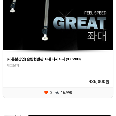
[새론불산업] 슬림형발판 좌대 낚시좌대 (800x900)
재고문의
436,000
원
0
16,998