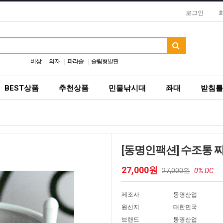
로그인
비상
의자
파라솔
슬림형발판
BEST상품
추천상품
민물낚시대
좌대
받침틀
[동명인팩션] 수조통 
27,000원
27,000원
0% DC
제조사
동명산업
원산지
대한민국
브랜드
동명산업