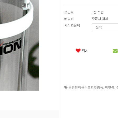
포인트
0점 적립
배송비
주문시 결제
사이즈선택
위시
동명인팩션수조찌맞춤통
,
찌맞춤
,