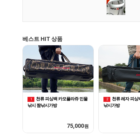
베스트 HIT 상품
천류 피싱백 카모플라쥬 민물
천류 레자 피싱
1
2
낚시 짬낚시가방
낚시가방
75,000
원