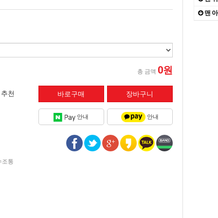
대자연
10
맨 
the
1
IN
2
0원
총 금액
추천
안내
안내
수조통