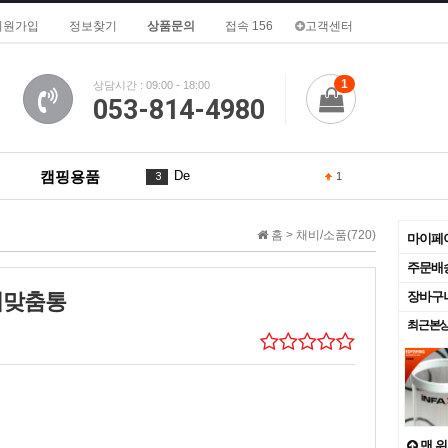
회원가입
정보찾기
상품문의
접속 156
고객센터
1
상담시간 : 09:00 - 18:00
053-814-4980
캠핑용품
De
3
1
for
4
2
홈 >
채비/소품(720)
마이페
A
5
주문배
찌맞춤통
장바구
of
6
1
최근본
To
7
is
8
3
2
9
1
맨 