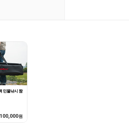
백 민물낚시 짬
100,000
원