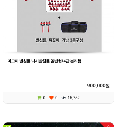
마그마 받침틀 낚시받침틀 일반형14단 분리형
900,000
원
0
0
15,752