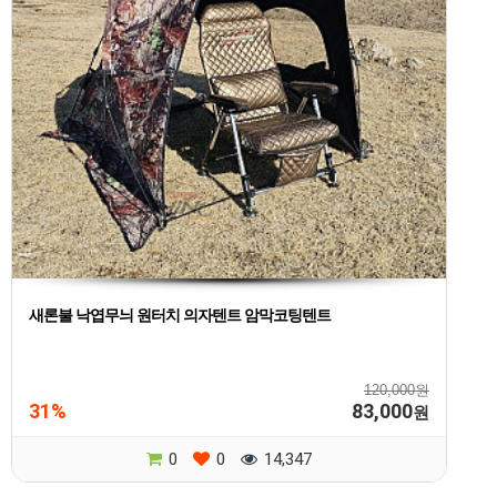
새론불 낙엽무늬 원터치 의자텐트 암막코팅텐트
120,000원
31%
83,000
원
0
0
14,347