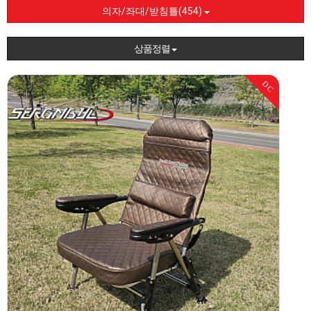
의자/좌대/받침틀(454)
상품정렬
DC