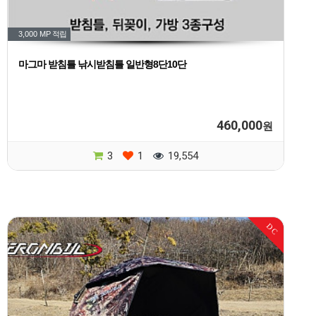
3,000 MP
적립
마그마 받침틀 낚시받침틀 일반형8단10단
460,000
원
3
1
19,554
DC