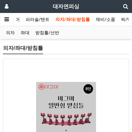
대자연피싱
/민물루어
파라솔/텐트
의자/좌대/받침틀
채비/소품
찌/
의자
좌대
받침틀/선반
의자/좌대/받침틀