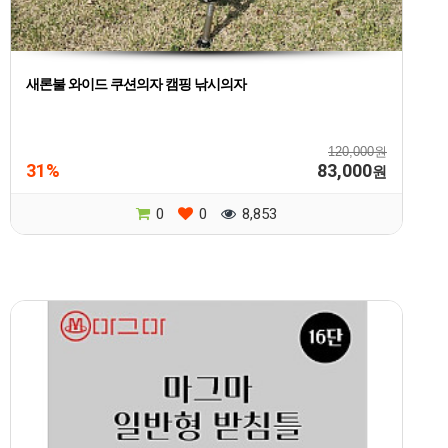
새론불 와이드 쿠션의자 캠핑 낚시의자
120,000원
31%
83,000
원
0
0
8,853