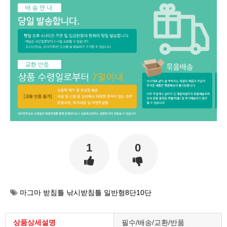
1
0
마그마 받침틀 낚시받침틀 일반형8단10단
상품상세설명
필수/배송/교환/반품