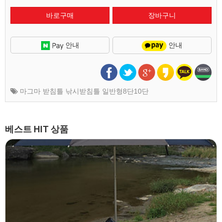
안내
안내
마그마 받침틀 낚시받침틀 일반형8단10단
베스트 HIT 상품