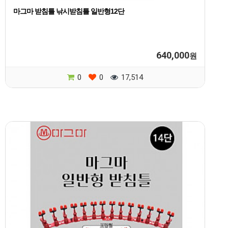
마그마 받침틀 낚시받침틀 일반형12단
640,000
원
0
0
17,514