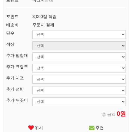
브랜드
마그마받침
포인트
3,000점 적립
배송비
주문시 결제
단수
색상
추가 받침대
추가 크랭크
추가 대포
추가 선반
추가 뒤꽂이
0원
총 금액
위시
추천