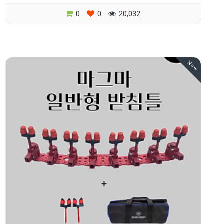
0
0
20,032
Now