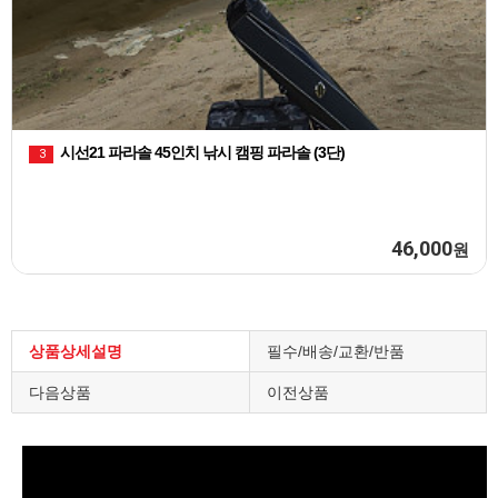
자 피싱백 민물낚시 짬낚시가방
천류 피
2
100,000
원
상품상세설명
필수/배송/교환/반품
다음상품
이전상품