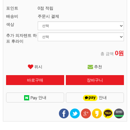
포인트
0점 적립
배송비
주문시 결제
색상
추가 의자텐트 하
프 후라이
0원
총 금액
위시
추천
안내
안내