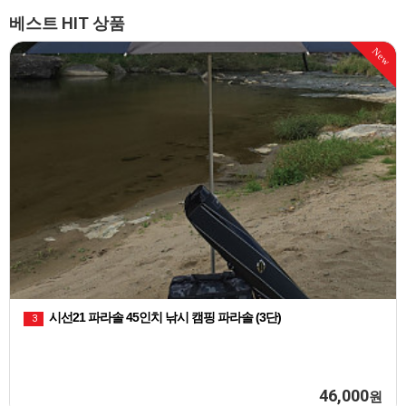
베스트 HIT 상품
천류 레자 피싱백 민물낚시 짬낚시가방
1
100,000
원