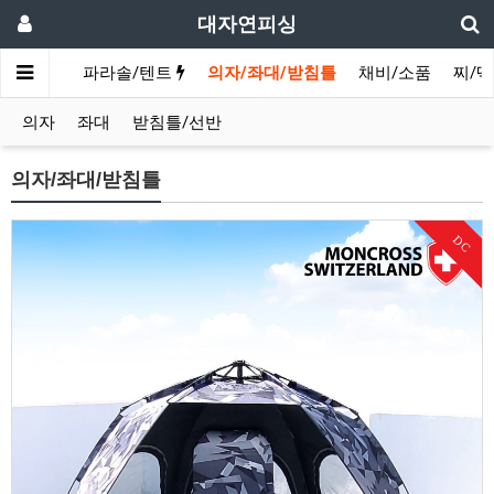
대자연피싱
/민물루어
파라솔/텐트
의자/좌대/받침틀
채비/소품
찌/
의자
좌대
받침틀/선반
의자/좌대/받침틀
DC