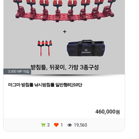
3,000 MP
적립
마그마 받침틀 낚시받침틀 일반형8단10단
460,000
원
3
1
19,560