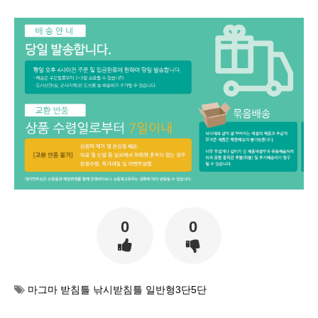
0
0
마그마 받침틀 낚시받침틀 일반형3단5단