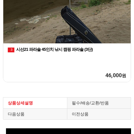
물낚시 짬낚시가방
시선21 파라솔 45인치 낚시 캠
3
75,000
원
상품상세설명
필수/배송/교환/반품
다음상품
이전상품