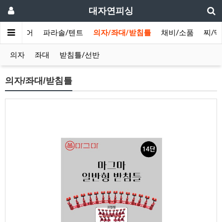
대자연피싱
/민물루어
파라솔/텐트
의자/좌대/받침틀
채비/소품
찌/
의자
좌대
받침틀/선반
의자/좌대/받침틀