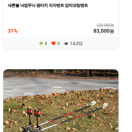
새론불 낙엽무늬 원터치 의자텐트 암막코팅텐트
120,000원
31%
83,000
원
0
0
14,352