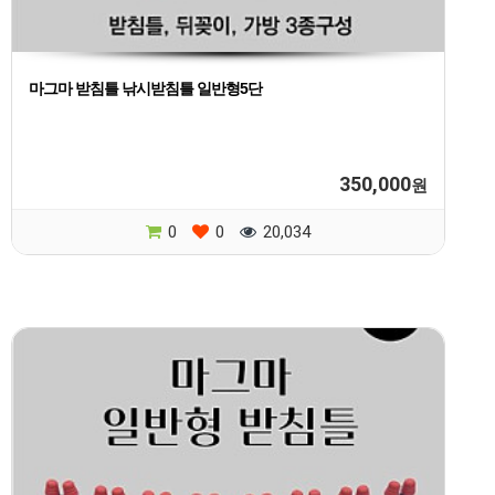
마그마 받침틀 낚시받침틀 일반형5단
350,000
원
0
0
20,034