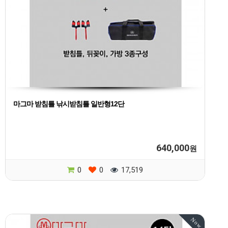
마그마 받침틀 낚시받침틀 일반형12단
640,000
원
0
0
17,519
Now