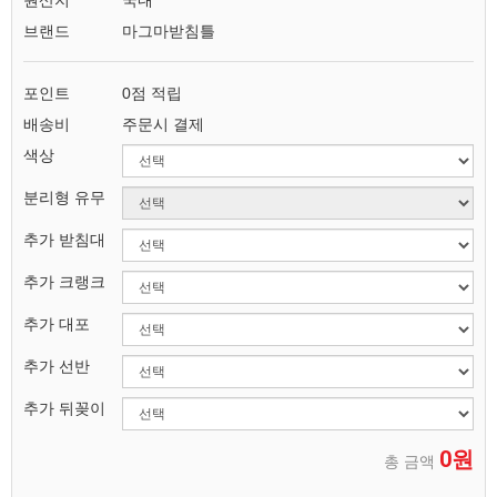
원산지
국내
브랜드
마그마받침틀
포인트
0점 적립
배송비
주문시 결제
색상
분리형 유무
추가 받침대
추가 크랭크
추가 대포
추가 선반
추가 뒤꽂이
0원
총 금액