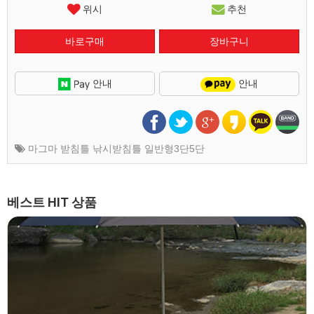
위시
추천
안내
안내
마그마 받침틀 낚시받침틀 일반형3단5단
베스트 HIT 상품