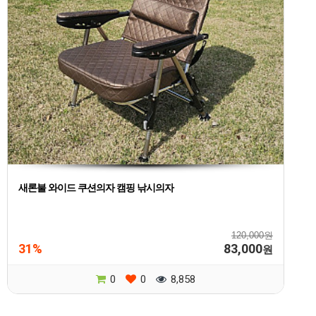
새론불 와이드 쿠션의자 캠핑 낚시의자
120,000원
31%
83,000
원
0
0
8,858