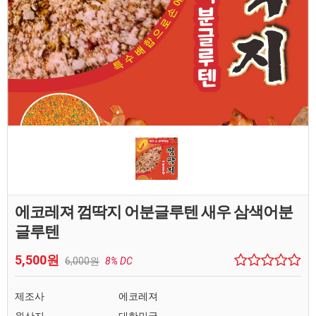
에코레져 껌딱지 어분글루텐 새우 삼색어분
글루텐
5,500원
6,000원
8% DC
제조사
에코레져