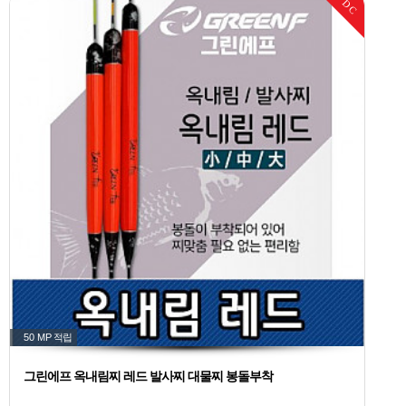
DC
50 MP
적립
그린에프 옥내림찌 레드 발사찌 대물찌 봉돌부착