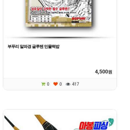
부푸리 알파경 글루텐 민물떡밥
4,500
원
0
0
417