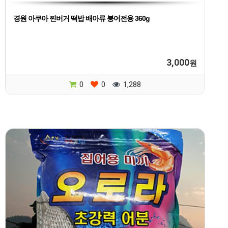
경원 아쿠아 찐버거 떡밥 배아류 붕어전용 360g
3,000
원
0
0
1,288