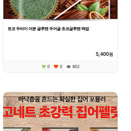
토코 두바이 어분 글루텐 두어글 초코글루텐 떡밥
5,400
원
0
0
802