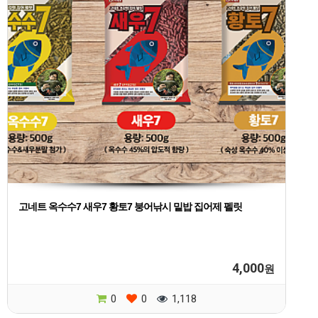
고네트 옥수수7 새우7 황토7 붕어낚시 밑밥 집어제 펠릿
4,000
원
0
0
1,118