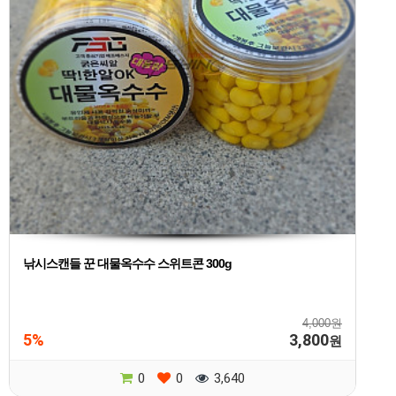
낚시스캔들 꾼 대물옥수수 스위트콘 300g
4,000원
5%
3,800
원
0
0
3,640