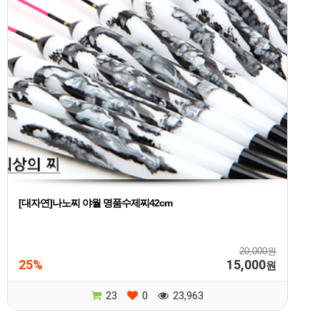
[대자연]나노찌 야월 명품수제찌42cm
20,000원
25%
15,000
원
23
0
23,963