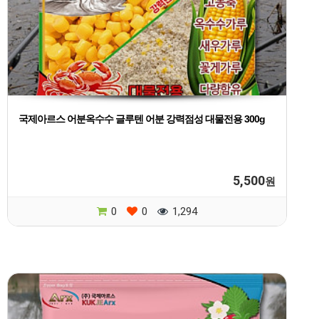
국제아르스 어분옥수수 글루텐 어분 강력점성 대물전용 300g
5,500
원
0
0
1,294