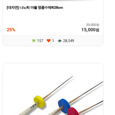
[대자연] 나노찌 야월 명품수제찌38cm
20,000원
25%
15,000
원
157
1
28,549