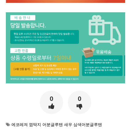
0
0
에코레져 껌딱지 어분글루텐 새우 삼색어분글루텐