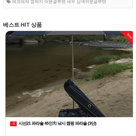
에코레져 껌딱지 어분글루텐 새우 삼색어분글루텐
베스트 HIT 상품
천류 레자 피싱백 민물낚시 짬낚시가방
1