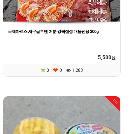
국제아르스 새우글루텐 어분 강력점성 대물전용 300g
5,500
원
0
0
1,283
DC