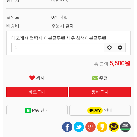
원산지
대한민국
포인트
0점 적립
배송비
주문시 결제
에코레져 껌딱지 어분글루텐 새우 삼색어분글루텐
5,500원
총 금액
위시
추천
안내
안내