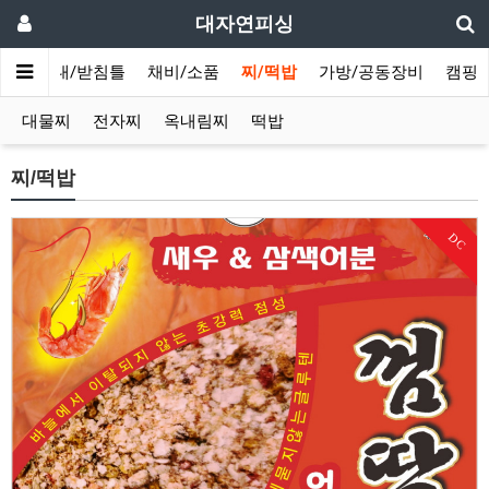
대자연피싱
의자/좌대/받침틀
채비/소품
찌/떡밥
가방/공동장비
캠핑
대물찌
전자찌
옥내림찌
떡밥
찌/떡밥
DC