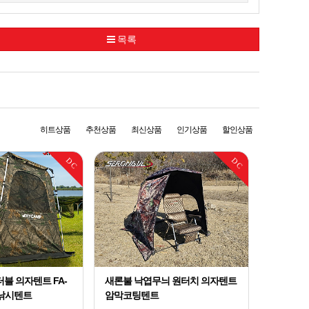
목록
히트상품
추천상품
최신상품
인기상품
할인상품
DC
DC
블 의자텐트 FA-
새론불 낙엽무늬 원터치 의자텐트
 낚시텐트
암막코팅텐트