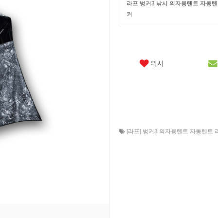
라프 벙커3 낚시 의자용텐트 자동
커
위시
[라프] 벙커3 의자용텐트 자동텐트