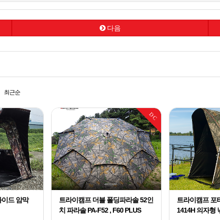
다음
최근순
DC
와이드 암막
트라이캠프 더블 폴딩파라솔 52인
트라이캠프 포터
치 파라솔 PA-F52 , F60 PLUS
1414H 의자형