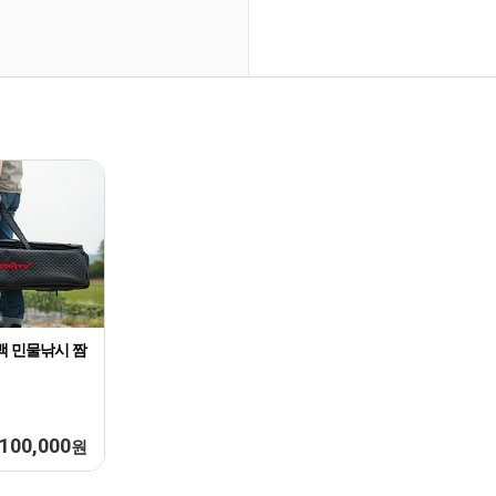
백 민물낚시 짬
100,000
원