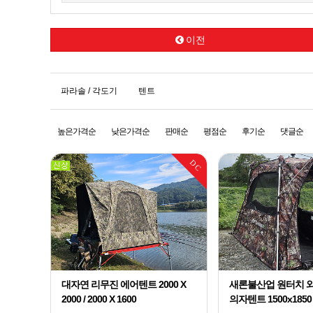
이전
파라솔 / 각도기
텐트
높은가격순
낮은가격순
판매순
평점순
후기순
댓글순
DC
대자연 리무진 에어텐트 2000 X
새론불산업 원터치 
2000 / 2000 X 1600
의자텐트 1500x1850