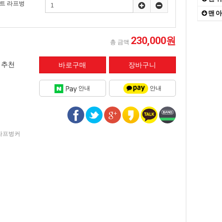
텐트 라프벙
대자연
10
맨 
IN
1
1
230,000원
총 금액
the
2
추천
안내
안내
 라프벙커