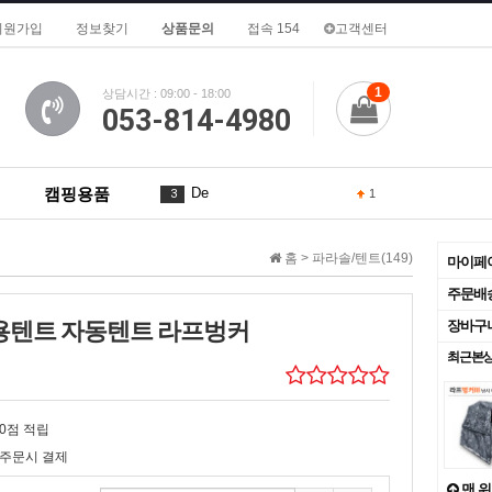
회원가입
정보찾기
상품문의
접속 154
고객센터
1
상담시간 : 09:00 - 18:00
053-814-4980
캠핑용품
De
3
1
A
4
홈 >
파라솔/텐트(149)
마이페
To
5
주문배
자용텐트 자동텐트 라프벙커
장바구
for
6
최근본
of
7
is
8
3
0점 적립
주문시 결제
2
9
1
맨 