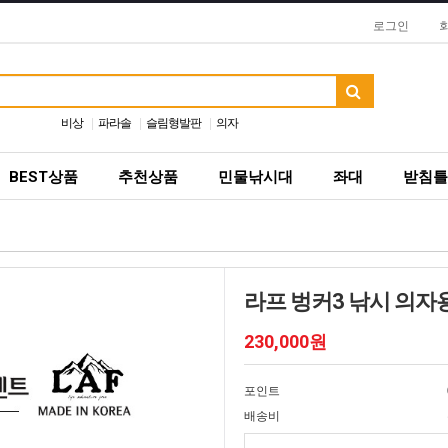
로그인
비상
파라솔
슬림형발판
의자
BEST상품
추천상품
민물낚시대
좌대
받침틀
라프 벙커3 낚시 의
230,000원
포인트
배송비