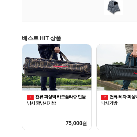
베스트 HIT 상품
천류 피싱백 카모플라쥬 민물
천류 레자 피싱
1
2
낚시 짬낚시가방
낚시가방
75,000
원