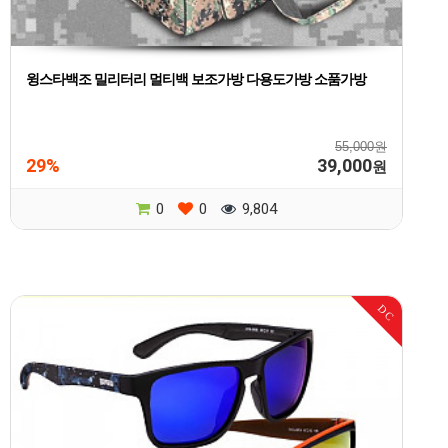
윙스타백조 밀리터리 멀티백 보조가방 다용도가방 소품가방
55,000원
29%
39,000
원
0
0
9,804
DC