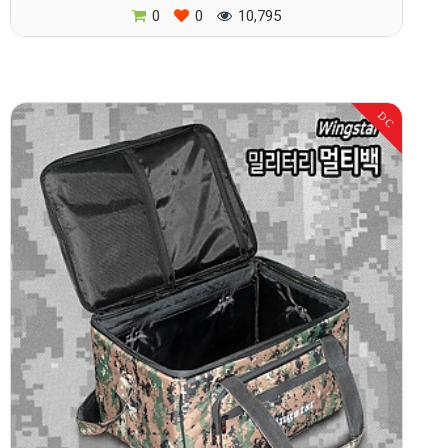
0
0
10,795
DC