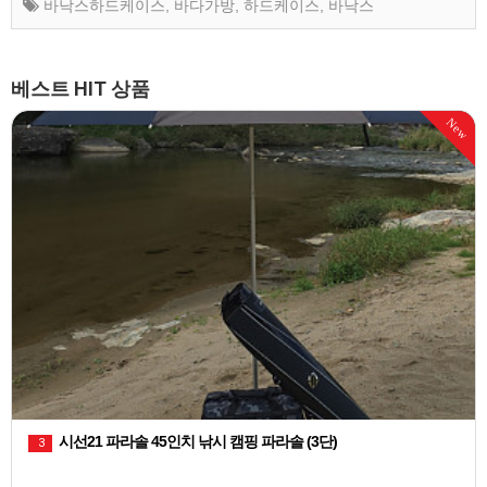
바낙스하드케이스
,
바다가방
,
하드케이스
,
바낙스
베스트 HIT 상품
천류 레자 피싱백 민물낚시 짬낚시가방
1