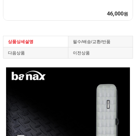
100,000
원
상품상세설명
필수/배송/교환/반품
다음상품
이전상품