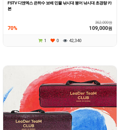
FSTV 디앤엑스 은하수 보배 민물 낚시대 붕어 낚시대 초경량 카
본
362,000원
70%
109,000
원
1
0
42,340