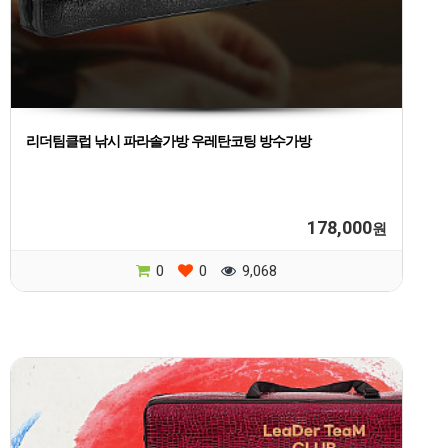
리더팀클럽 낚시 파라솔가방 우레탄코팅 방수가방
178,000
원
0
0
9,068