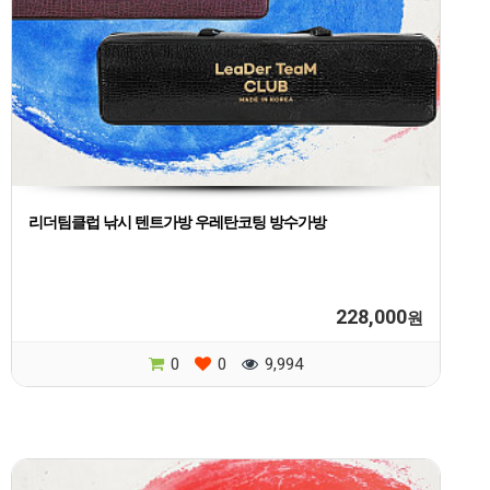
리더팀클럽 낚시 텐트가방 우레탄코팅 방수가방
228,000
원
0
0
9,994