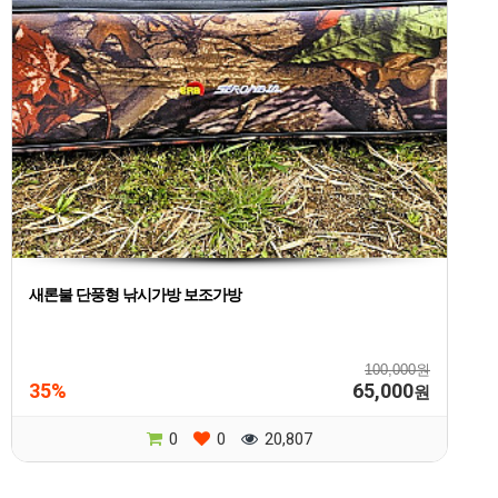
새론불 단풍형 낚시가방 보조가방
100,000원
35%
65,000
원
0
0
20,807