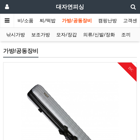
대자연피싱
침틀
채비/소품
찌/떡밥
가방/공동장비
캠핑난방
고객센
낚시가방
보조가방
모자/장갑
의류/신발/장화
조끼
가방/공동장비
DC