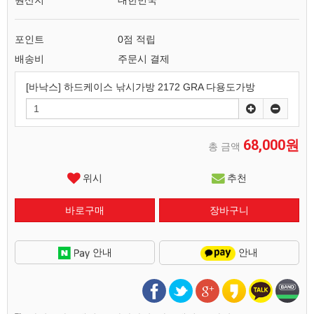
원산지
대한민국
포인트
0점 적립
배송비
주문시 결제
[바낙스] 하드케이스 낚시가방 2172 GRA 다용도가방
68,000원
총 금액
위시
추천
안내
안내