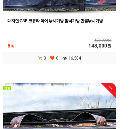
대자연 GNF 코듀라 악어 낚시가방 짬낚가방 민물낚시가방
160,000원
8%
148,000
원
0
0
16,504
DC