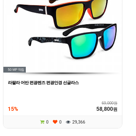
50 MP
적립
라팔라 어반 편광렌즈 편광안경 선글라스
69,000원
15%
58,800
원
0
0
29,366