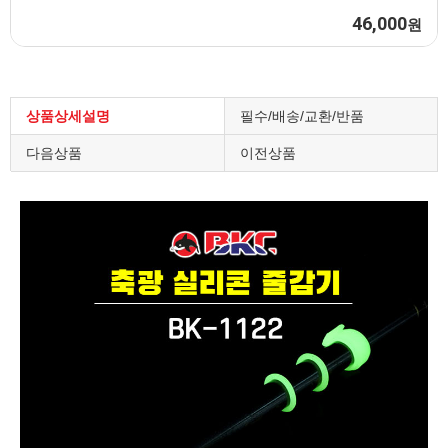
100,000
원
상품상세설명
필수/배송/교환/반품
다음상품
이전상품