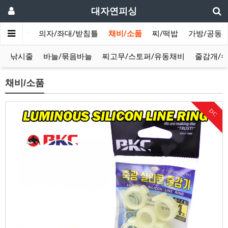
대자연피싱
솔/텐트
의자/좌대/받침틀
채비/소품
찌/떡밥
가방/공동
낚시줄
바늘/묶음바늘
찌고무/스토퍼/유동채비
줄감개/
채비/소품
DC