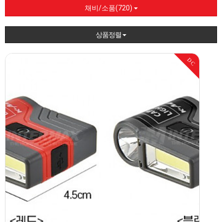
채비/소품(720)
상품정렬
DC