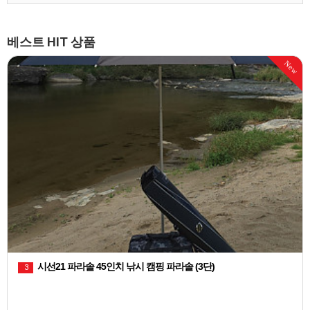
베스트 HIT 상품
천류 레자 피싱백 민물낚시 짬낚시가방
1