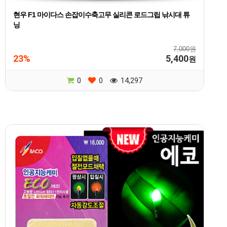
현우 F1 마이다스 손잡이수축고무 실리콘 로드그립 낚시대 튜
닝
7,000원
23%
5,400
원
0
0
14,297