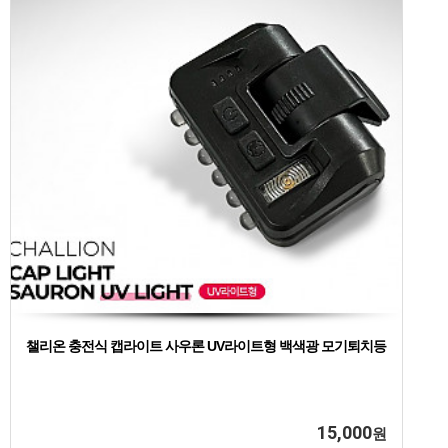
챌리온 충전식 캡라이트 사우론 UV라이트형 백색광 모기퇴치등
15,000
원