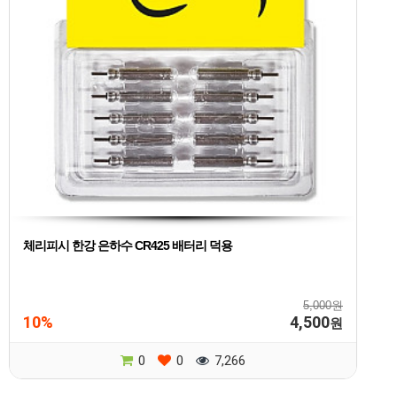
체리피시 한강 은하수 CR425 배터리 덕용
5,000원
10%
4,500
원
0
0
7,266