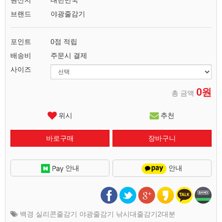
원산지
대한민국
브랜드
야광줄감기
포인트
0점 적립
배송비
주문시 결제
사이즈
0원
총 금액
위시
추천
안내
안내
백경 실리콘줄감기 야광줄감기 낚시대줄감기2대분