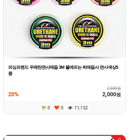
피싱프렌드 우레탄면사매듭 3M 물에뜨는 찌매듭사 면사색상5
종
2,500원
20%
2,000
원
0
0
11,152