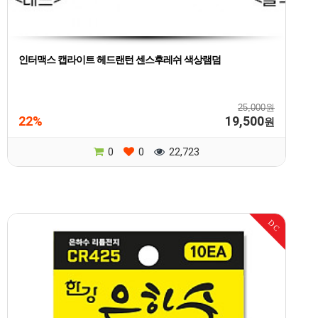
인터맥스 캡라이트 헤드랜턴 센스후레쉬 색상램덤
25,000원
22%
19,500
원
0
0
22,723
DC