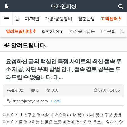
대자연피싱
채비/소품
찌/떡밥
가방/공동장비
캠핑난방
고객센터
알려드립니다.
최저가 신고
자주묻는질문
1:1 문의
질
알려드립니다.
요청하신 글의 핵심인 특정 사이트의 최신 접속 주
소 제공, 차단 우회 방법 안내, 접속 경로 공유는 도
와드릴 수 없습니다. 대…
walker82
0
950
07.07 14:56
https://jusoyam.com
+ 279
티비위키 최신주소 검색할 때 확인해야 할 점과 가짜 링크 구분 방법
티비위키를 검색하는 분들은 보통 예전에 접속하던 주소가 열리지 않