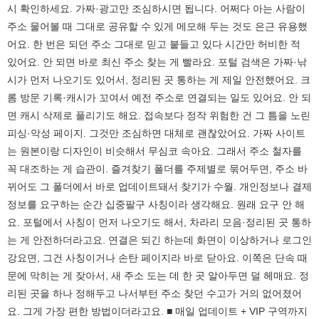
시 확인하세요. 가짜·광고만 조심하시면 됩니다. 어쩌다 아는 사람이
주소 물어볼 때 그대로 공유할 수 있게 메모해 두는 것도 은근 유용했
어요. 한 번은 되던 주소 그대로 믿고 붙들고 있다 시간만 허비한 적
있어요. 안 되면 바로 최신 주소 찾는 게 빨라요. 포털 검색은 가짜·낚
시가 먼저 나오기도 있어서, 정리된 곳 통하는 게 제일 안전했어요. 크
롬 방문 기록·캐시가 꼬여서 예전 주소로 연결되는 일도 있어요. 안 되
면 캐시 삭제로 풀리기도 해요. 접속보다 정작 위험한 건 그 틈을 노린
피싱·악성 페이지. 그것만 조심하면 대체로 괜찮았어요. 가짜 사이트
는 원본이랑 디자인이 비슷해서 무심코 속아요. 그래서 주소 철자를
꼭 대조하는 게 습관이. 즐겨찾기 폴더를 주제별로 묶어두면, 주소 바
뀌어도 그 폴더에서 바로 업데이트돼서 찾기가 수월. 개인정보나 결제
정보를 요구하는 순간 십중팔구 사칭이라 생각해요. 원래 요구 안 해
요. 포털에서 사칭이 먼저 나오기도 해서, 차라리 모음·정리된 곳 통하
는 게 안전하더라고요. 연결은 되긴 하는데 화면이 이상하거나 로그인
강요면, 그건 사칭이거나 손탄 페이지라 바로 닫아요. 이쪽은 단속 때
문에 막히는 게 잦아서, 새 주소 도는 데 한 곳 알아두면 덜 헤매요. 정
리된 곳을 하나 정해두고 나서부턴 주소 찾던 수고가 거의 없어졌어
요. 그게 가장 편한 방법이더라고요. ■ 매일 업데이트 + VIP 구역까지