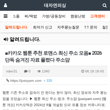
대자연피싱
채비/소품
찌/떡밥
가방/공동장비
캠핑난방
고객센터
알려드립니다.
최저가 신고
자주묻는질문
1:1 문의
질문
알려드립니다.
■카카오 웹툰 추천 로맨스 최신 주소 모음■ 2026
단독 숨겨진 자료 풀렸다 주소얌
rider31
0
1340
06.18 18:43
https://jusoyam.com
+ 335
웹툰 기존 주소로 접속이 안 된다는 분이 많아, 최신 정보와 자주 묻는
점을 모았습니다. ▶ 웹툰 최신 주소·링크: 주소얌 (jusoyam.com) [웹
툰 개요] 카카오떡은 2024년 9월 개설된 오피·유흥 정보 커뮤니티로,