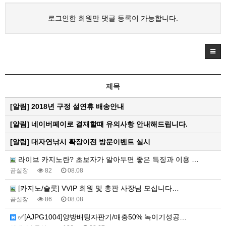
로그인한 회원만 댓글 등록이 가능합니다.
제목
[알림]
2018년 구정 설연휴 배송안내
[알림]
네이버페이로 결재할떄 유의사항 안내해드립니다.
[알림]
대자연낚시 확장이전 방문이벤트 실시
라이브 카지노란? 초보자가 알아두면 좋은 특징과 이용 …
곰실장
82
08.08
[카지노/슬롯] VVIP 회원 및 총판 사장님 모십니다…
곰실장
86
08.08
✅[AJPG1004]양방배팅자판기/매충50% 녹이기성공…