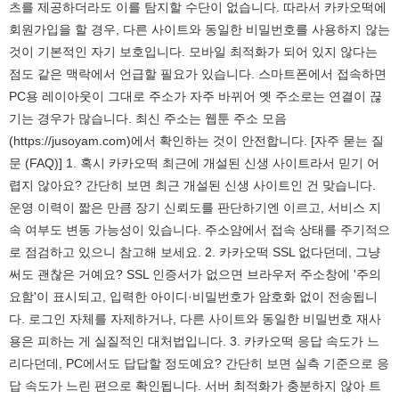
츠를 제공하더라도 이를 탐지할 수단이 없습니다. 따라서 카카오떡에
회원가입을 할 경우, 다른 사이트와 동일한 비밀번호를 사용하지 않는
것이 기본적인 자기 보호입니다. 모바일 최적화가 되어 있지 않다는
점도 같은 맥락에서 언급할 필요가 있습니다. 스마트폰에서 접속하면
PC용 레이아웃이 그대로 주소가 자주 바뀌어 옛 주소로는 연결이 끊
기는 경우가 많습니다. 최신 주소는 웹툰 주소 모음
(https://jusoyam.com)에서 확인하는 것이 안전합니다. [자주 묻는 질
문 (FAQ)] 1. 혹시 카카오떡 최근에 개설된 신생 사이트라서 믿기 어
렵지 않아요? 간단히 보면 최근 개설된 신생 사이트인 건 맞습니다.
운영 이력이 짧은 만큼 장기 신뢰도를 판단하기엔 이르고, 서비스 지
속 여부도 변동 가능성이 있습니다. 주소얌에서 접속 상태를 주기적으
로 점검하고 있으니 참고해 보세요. 2. 카카오떡 SSL 없다던데, 그냥
써도 괜찮은 거예요? SSL 인증서가 없으면 브라우저 주소창에 '주의
요함'이 표시되고, 입력한 아이디·비밀번호가 암호화 없이 전송됩니
다. 로그인 자체를 자제하거나, 다른 사이트와 동일한 비밀번호 재사
용은 피하는 게 실질적인 대처법입니다. 3. 카카오떡 응답 속도가 느
리다던데, PC에서도 답답할 정도예요? 간단히 보면 실측 기준으로 응
답 속도가 느린 편으로 확인됩니다. 서버 최적화가 충분하지 않아 트