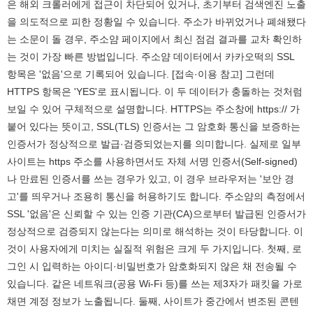
은 해외 크롤러에게 접근이 차단되어 있거나, 초기부터 검색엔진 노출
을 의도적으로 피한 정황일 수 있습니다. 주소가 바뀌었거나 폐쇄됐다
는 소문이 돌 경우, 주소얌 페이지에서 최신 점검 결과를 교차 확인하
는 것이 가장 빠른 방법입니다. 주소얌 데이터에서 카카오떡의 SSL
항목은 '없음'으로 기록되어 있습니다. [접속·이용 참고] 그런데
HTTPS 항목은 'YES'로 표시됩니다. 이 두 데이터가 충돌하는 것처럼
보일 수 있어 구체적으로 설명합니다. HTTPS는 주소창에 https:// 가
붙어 있다는 뜻이고, SSL(TLS) 인증서는 그 암호화 통신을 보증하는
인증서가 정상적으로 발급·검증되었는지를 의미합니다. 실제로 일부
사이트는 https 주소를 사용하면서도 자체 서명 인증서(Self-signed)
나 만료된 인증서를 쓰는 경우가 있고, 이 경우 브라우저는 '보안 경
고'를 띄우거나 조용히 통신을 허용하기도 합니다. 주소얌의 측정에서
SSL '없음'은 신뢰할 수 있는 인증 기관(CA)으로부터 발급된 인증서가
정상적으로 검증되지 않는다는 의미로 해석하는 것이 타당합니다. 이
것이 사용자에게 미치는 실질적 위험은 크게 두 가지입니다. 첫째, 로
그인 시 입력하는 아이디·비밀번호가 암호화되지 않은 채 전송될 수
있습니다. 같은 네트워크(공용 Wi-Fi 등)를 쓰는 제3자가 패킷을 가로
채면 계정 정보가 노출됩니다. 둘째, 사이트가 중간에서 변조된 콘텐