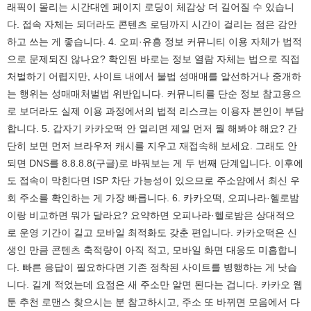
래픽이 몰리는 시간대엔 페이지 로딩이 체감상 더 길어질 수 있습니
다. 접속 자체는 되더라도 콘텐츠 로딩까지 시간이 걸리는 점은 감안
하고 쓰는 게 좋습니다. 4. 오피·유흥 정보 커뮤니티 이용 자체가 법적
으로 문제되진 않나요? 확인된 바로는 정보 열람 자체는 법으로 직접
처벌하기 어렵지만, 사이트 내에서 불법 성매매를 알선하거나 중개하
는 행위는 성매매처벌법 위반입니다. 커뮤니티를 단순 정보 참고용으
로 보더라도 실제 이용 과정에서의 법적 리스크는 이용자 본인이 부담
합니다. 5. 갑자기 카카오떡 안 열리면 제일 먼저 뭘 해봐야 해요? 간
단히 보면 먼저 브라우저 캐시를 지우고 재접속해 보세요. 그래도 안
되면 DNS를 8.8.8.8(구글)로 바꿔보는 게 두 번째 단계입니다. 이후에
도 접속이 막힌다면 ISP 차단 가능성이 있으므로 주소얌에서 최신 우
회 주소를 확인하는 게 가장 빠릅니다. 6. 카카오떡, 오피나라·헬로밤
이랑 비교하면 뭐가 달라요? 요약하면 오피나라·헬로밤은 상대적으
로 운영 기간이 길고 모바일 최적화도 갖춘 편입니다. 카카오떡은 신
생인 만큼 콘텐츠 축적량이 아직 적고, 모바일 화면 대응도 미흡합니
다. 빠른 응답이 필요하다면 기존 정착된 사이트를 병행하는 게 낫습
니다. 길게 적었는데 요점은 새 주소만 알면 된다는 겁니다. 카카오 웹
툰 추천 로맨스 찾으시는 분 참고하시고, 주소 또 바뀌면 모음에서 다