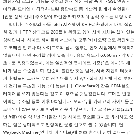
회원가입·로그인 기능을 갖추고 현재 정상 응답 중이나 SSL 인증서
미적용·모바일 미최적화·느린 응답속도 등 기술적 한계가 확인된다.
[웹툰 상세 안내] 주소얌이 확인한 카카오떡의 공식 주소는 해당 사이
트 입니다. 주소얌의 자동 fetch 시스템이 KR PC 환경에서 매일 점검
한 결과, HTTP 상태코드 200을 반환하고 있어 서버 자체는 살아 있는
상태입니다. 사이트 타이틀과 서브메뉴 모두 '카카오떡'으로 확인되므
로 도메인 만료나 타 사이트로의 납치 징후는 현재 시점에서 포착되지
않습니다. 다만 주의할 점이 있습니다. 응답 속도가 6,668ms - 약 6.7
초 - 로 측정되었는데, 이는 일반적인 웹사이트 기준(2초 이내)의 세
배가 넘는 수준입니다. 단순히 불편한 것을 넘어, 서버 자원이 빠듯하
거나 별도의 트래픽 우회 레이어를 두지 않아 실제 서버에 직접 부하
가 걸리는 구조일 가능성이 높습니다. Cloudflare와 같은 CDN·보안
레이어를 쓰지 않는다는 점도 이 추측을 뒷받침합니다. 도메인 변경
이력은 주소얌 등록 이후 0회입니다. 오피·유흥 카테고리 사이트들은
도메인이 짧은 주기로 바뀌는 경우가 많은데, 카카오떡은 개설(2024
년 9월) 이후 약 1년 7개월간 해당 사이트 주소를 그대로 유지하고 있
다는 점은 상대적으로 안정적인 운영 신호로 볼 수 있습니다. 단,
Wayback Machine(인터넷 아카이브)에 최초 흔적이 전혀 없다는 점