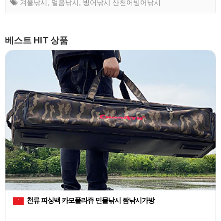
겨울낚시
,
얼음낚시
,
빙어낚시 산천어빙어낚시
베스트 HIT 상품
천류 피싱백 카모플라쥬 민물낚시 짬낚시가방
1