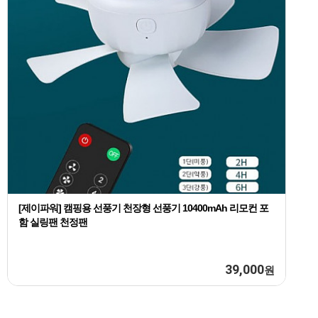
[제이파워] 캠핑용 선풍기 천장형 선풍기 10400mAh 리모컨 포
함 실링팬 천정팬
39,000
원