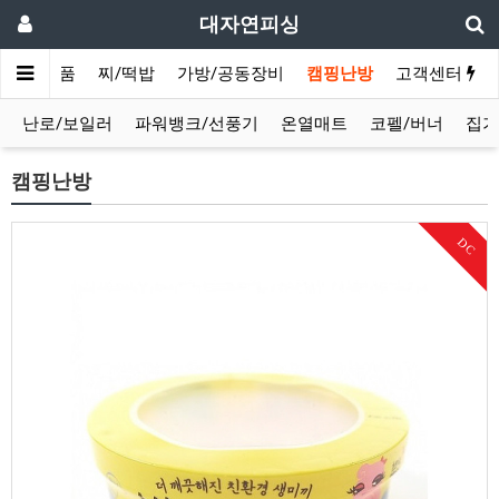
대자연피싱
채비/소품
찌/떡밥
가방/공동장비
캠핑난방
고객센터
난로/보일러
파워뱅크/선풍기
온열매트
코펠/버너
집기
캠핑난방
DC