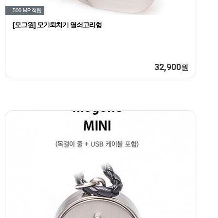
500 MP
적립
[모그원] 모기퇴치기 열쇠고리형
32,900
원