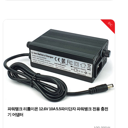
DC
파워탱크 리튬이온 12.6V 10A 5.5파이단자 파워뱅크 전용 충전
기 어댑터