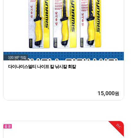
100 MP
적립
다이나미스멀티 나이프 칼 낚시칼 회칼
15,000
원
DC