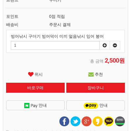
브랜드
구더기
포인트
0점 적립
배송비
주문시 결제
빙어낚시 구더기 빙어덕이 미끼 얼음낚시 잉어 붕어
2,500원
총 금액
위시
추천
안내
안내