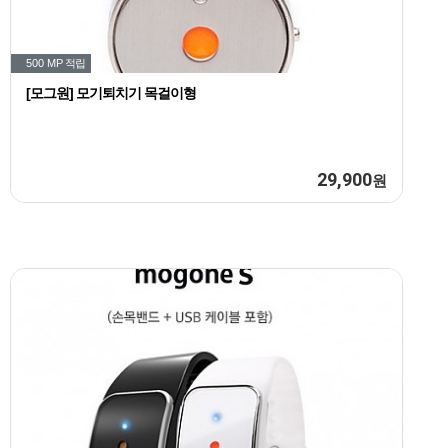
500 MP
적립
[모그원] 모기퇴치기 목걸이형
29,900
원