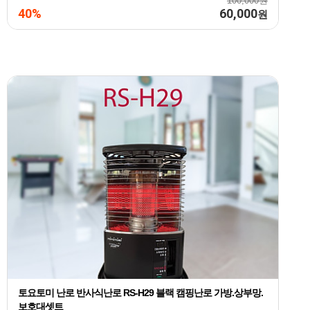
100,000원
40%
60,000
원
토요토미 난로 반사식난로 RS-H29 블랙 캠핑난로 가방.상부망.
보호대셋트