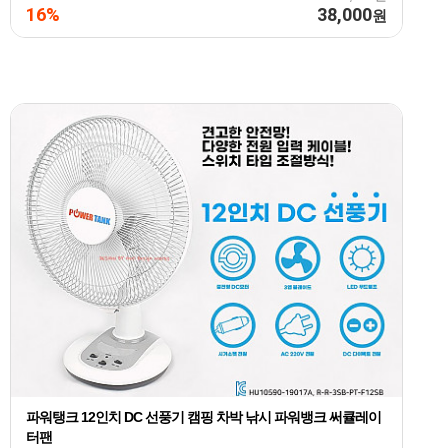
16%
38,000
원
파워탱크 12인치 DC 선풍기 캠핑 차박 낚시 파워뱅크 써큘레이
터팬