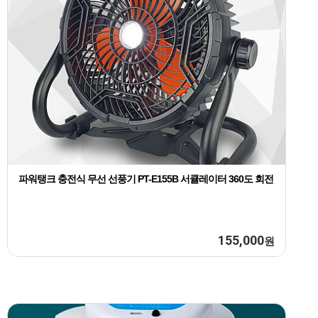
파워탱크 충전식 무선 선풍기 PT-E155B 서큘레이터 360도 회전
155,000
원