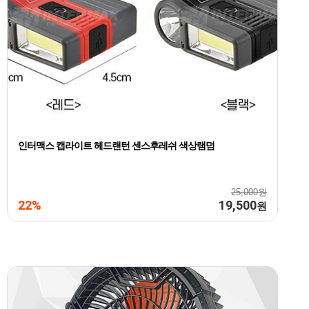
인터맥스 캡라이트 헤드랜턴 센스후레쉬 색상램덤
25,000원
22%
19,500
원