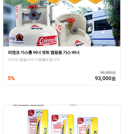
피엔코 가스통 버너 셋트 캠핑용 가스 버너
가스는 없습니다.가방별도입니다
98,000원
5%
93,000
원