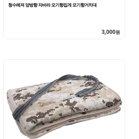
청수레져 양방향 자바라 모기향집게 모기향거치대
3,000
원