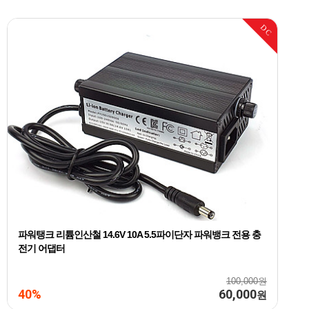
DC
파워탱크 리튬인산철 14.6V 10A 5.5파이단자 파워뱅크 전용 충
전기 어댑터
100,000원
40%
60,000
원